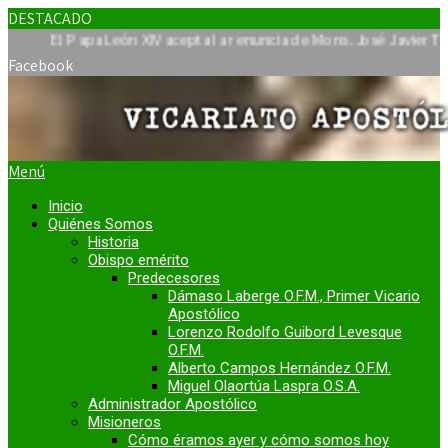
DESTACADO
 Papa León XIV acepta la renuncia de Mons. José Javier Travieso c
Facebook
Menú
Inicio
Quiénes Somos
Historia
Obispo emérito
Predecesores
Dámaso Laberge O.F.M., Primer Vicario
Apostólico
Lorenzo Rodolfo Guibord Levesque
O.F.M.
Alberto Campos Hernández O.F.M.
Miguel Olaortúa Laspra O.S.A.
Administrador Apostólico
Misioneros
Cómo éramos ayer y cómo somos hoy