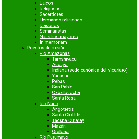
Laicos
Religiosas
Sacerdotes
Hermanos religiosos
Diáconos
Seminaristas
Nuestros mayores
In memoriam
Puestos de misión
Río Amazonas
Tamshiyacu
Aucayo
Indiana (sede canónica del Vicariato)
Yanashi
Pebas
San Pablo
Caballococha
Santa Rosa
Río Napo
Angoteros
Santa Clotilde
Tacsha Curaray
Mazán
Orellana
Río Putumayo