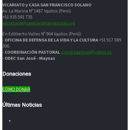
VICARIATO y CASA SAN FRANCISCO SOLANO
Av. La Marina Nº 1487 Iquitos (Perú)
+51 935 591 735
secretaria@sanjosedelamazonas.org
En Edilberto Valles Nº 964 Iquitos (Perú):
-
OFICINA DE DEFENSA DE LA VIDA Y LA CULTURA
+51 917 089
306
-
COORDINACIÓN PASTORAL
coord.pastoral@yahoo.es
-
ODEC San José - Maynas
Donaciones
CÓMO DONAR
Últimas Noticias