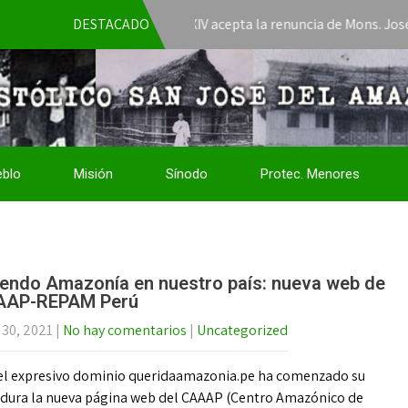
El Papa León XIV acepta la renuncia de Mons. José Javier 
DESTACADO
eblo
Misión
Sínodo
Protec. Menores
iendo Amazonía en nuestro país: nueva web de
AAP-REPAM Perú
 30, 2021
|
No hay comentarios
|
Uncategorized
el expresivo dominio queridaamazonia.pe ha comenzado su
dura la nueva página web del CAAAP (Centro Amazónico de