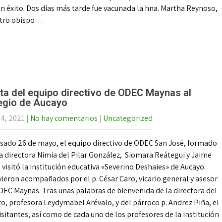
on éxito. Dos días más tarde fue vacunada la hna. Martha Reynoso,
estro obispo…
ita del equipo directivo de ODEC Maynas al
egio de Aucayo
 4, 2021
|
No hay comentarios
|
Uncategorized
asado 26 de mayo, el equipo directivo de ODEC San José, formado
a directora Nimia del Pilar González, Siomara Reátegui y Jaime
 visitó la institución educativa «Severino Deshaies» de Aucayo.
ieron acompañados por el p. César Caro, vicario general y asesor
DEC Maynas. Tras unas palabras de bienvenida de la directora del
o, profesora Leydymabel Arévalo, y del párroco p. Andrez Piña, el
itantes, así como de cada uno de los profesores de la institución