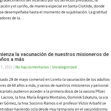
agradecimiento del Vicariato por los servicios prestados, la
ación y el cariño, de manera especial en Santa Clotilde, donde
e se desempeñaba hasta el momento de su jubilación. La gratitud
nadores de la…
ienza la vacunación de nuestros misioneros de
años a más
 7, 2021
|
No hay comentarios
|
Uncategorized
asado 28 de mayo comenzó en Loreto la vacunación de los adultos
res de 60 años a más, y varios de nuestros misioneros y personal
icariato pudieron acceder a la primera dosis de la vacuna Pfizer.
 Lacroix, la hna. María Ángela Montalvo, Dominik Szkatula, la sra.
r Gómez, la hna. Socorro Ramos o el profesor Víctor Arbañil se
ntraban haciendo cola desde muy temprano en el vacunódromo