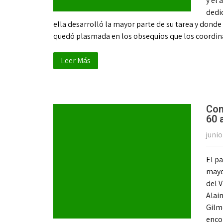
y el 
dedic
ella desarrolló la mayor parte de su tarea y dond
quedó plasmada en los obsequios que los coordi
Leer Más
Com
60 
junio
El p
mayo
del V
Alain
Gilme
enco