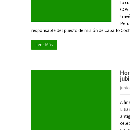
lo cu
COVID
travé
Peru
responsable del puesto de misión de Caballo Coc
Leer Más
Hom
jub
junio
A fi
Lilia
antig
celeb