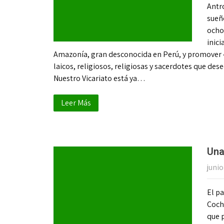
Antro
sueñ
ocho 
inici
Amazonía, gran desconocida en Perú, y promover «v
laicos, religiosos, religiosas y sacerdotes que de
Nuestro Vicariato está ya…
Leer Más
Una
junio
El pa
Coch
que p