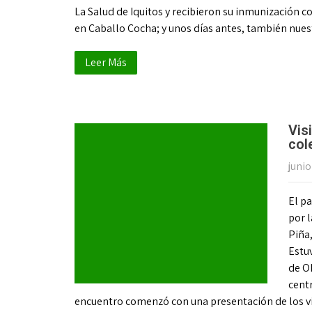
La Salud de Iquitos y recibieron su inmunización c
en Caballo Cocha; y unos días antes, también nu
Leer Más
Vis
col
junio
El p
por l
Piña,
Estuv
de O
centr
encuentro comenzó con una presentación de los vis