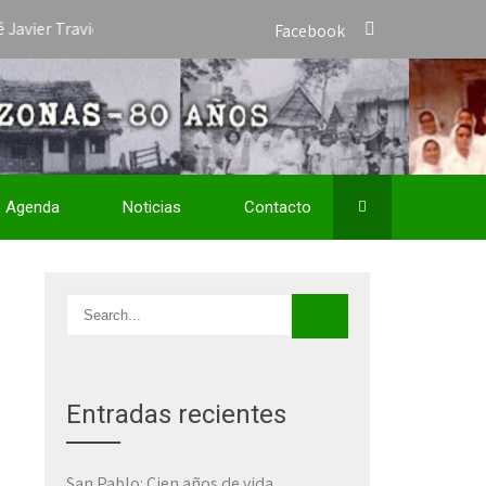
Travieso como Vicario Apostólico de San José del Amazonas y nombr
Facebook
Agenda
Noticias
Contacto
Entradas recientes
San Pablo: Cien años de vida,