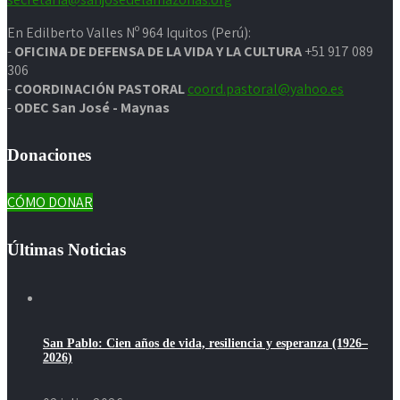
En Edilberto Valles Nº 964 Iquitos (Perú):
-
OFICINA DE DEFENSA DE LA VIDA Y LA CULTURA
+51 917 089
306
-
COORDINACIÓN PASTORAL
coord.pastoral@yahoo.es
-
ODEC San José - Maynas
Donaciones
CÓMO DONAR
Últimas Noticias
San Pablo: Cien años de vida, resiliencia y esperanza (1926–
2026)