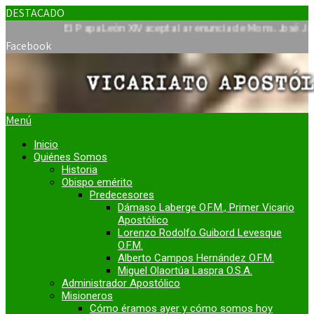
DESTACADO
El Papa León XIV acepta la renuncia de Mons. José Javier Tr
Facebook
Menú
Inicio
Quiénes Somos
Historia
Obispo emérito
Predecesores
Dámaso Laberge O.F.M., Primer Vicario
Apostólico
Lorenzo Rodolfo Guibord Levesque
O.F.M.
Alberto Campos Hernández O.F.M.
Miguel Olaortúa Laspra O.S.A.
Administrador Apostólico
Misioneros
Cómo éramos ayer y cómo somos hoy