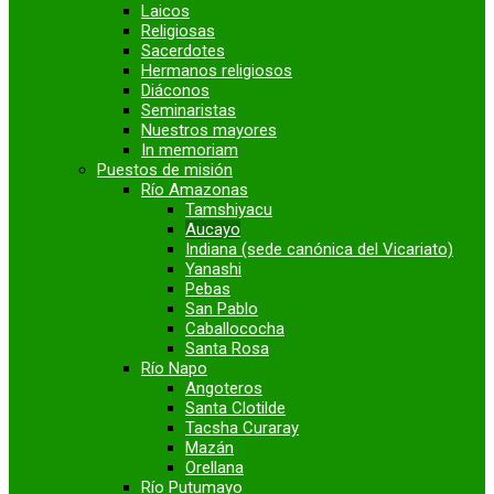
Laicos
Religiosas
Sacerdotes
Hermanos religiosos
Diáconos
Seminaristas
Nuestros mayores
In memoriam
Puestos de misión
Río Amazonas
Tamshiyacu
Aucayo
Indiana (sede canónica del Vicariato)
Yanashi
Pebas
San Pablo
Caballococha
Santa Rosa
Río Napo
Angoteros
Santa Clotilde
Tacsha Curaray
Mazán
Orellana
Río Putumayo