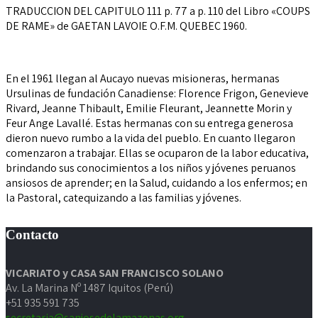
TRADUCCION DEL CAPITULO 111 p. 77 a p. 110 del Libro «COUPS
DE RAME» de GAETAN LAVOIE O.F.M. QUEBEC 1960.
En el 1961 llegan al Aucayo nuevas misioneras, hermanas
Ursulinas de fundación Canadiense: Florence Frigon, Genevieve
Rivard, Jeanne Thibault, Emilie Fleurant, Jeannette Morin y
Feur Ange Lavallé. Estas hermanas con su entrega generosa
dieron nuevo rumbo a la vida del pueblo. En cuanto llegaron
comenzaron a trabajar. Ellas se ocuparon de la labor educativa,
brindando sus conocimientos a los niños y jóvenes peruanos
ansiosos de aprender; en la Salud, cuidando a los enfermos; en
la Pastoral, catequizando a las familias y jóvenes.
Contacto
VICARIATO y CASA SAN FRANCISCO SOLANO
Av. La Marina Nº 1487 Iquitos (Perú)
+51 935 591 735
secretaria@sanjosedelamazonas.org