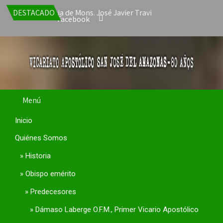
a la renuncia de Mons. José Javier Travieso como Vicario Apostóli
DESTACADO
Facebook
Menú
Inicio
Quiénes Somos
Historia
Obispo emérito
Predecesores
Dámaso Laberge O.F.M., Primer Vicario Apostólico