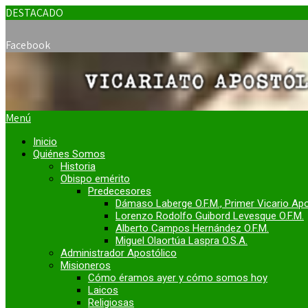
DESTACADO
Facebook
Menú
Inicio
Quiénes Somos
Historia
Obispo emérito
Predecesores
Dámaso Laberge O.F.M., Primer Vicario Ap
Lorenzo Rodolfo Guibord Levesque O.F.M.
Alberto Campos Hernández O.F.M.
Miguel Olaortúa Laspra O.S.A.
Administrador Apostólico
Misioneros
Cómo éramos ayer y cómo somos hoy
Laicos
Religiosas