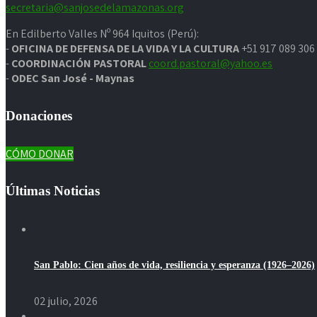
secretaria@sanjosedelamazonas.org
En Edilberto Valles Nº 964 Iquitos (Perú):
-
OFICINA DE DEFENSA DE LA VIDA Y LA CULTURA
+51 917 089 306
-
COORDINACIÓN PASTORAL
coord.pastoral@yahoo.es
-
ODEC San José - Maynas
Donaciones
CÓMO DONAR
Últimas Noticias
San Pablo: Cien años de vida, resiliencia y esperanza (1926–2026)
02 julio, 2026