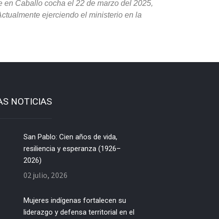
e en Caballo cocha el 22 de marzo del 2025,
ctualmente ejerciendo el ministerio en la
AS NOTICIAS
San Pablo: Cien años de vida,
resiliencia y esperanza (1926–
2026)
02 julio, 2026
Mujeres indígenas fortalecen su
liderazgo y defensa territorial en el