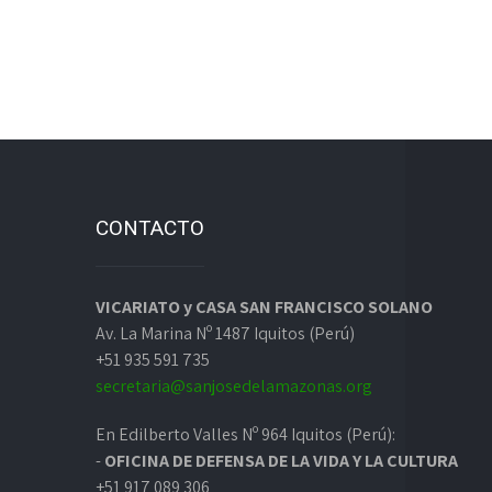
CONTACTO
VICARIATO y CASA SAN FRANCISCO SOLANO
Av. La Marina Nº 1487 Iquitos (Perú)
+51 935 591 735
secretaria@sanjosedelamazonas.org
En Edilberto Valles Nº 964 Iquitos (Perú):
-
OFICINA DE DEFENSA DE LA VIDA Y LA CULTURA
+51 917 089 306