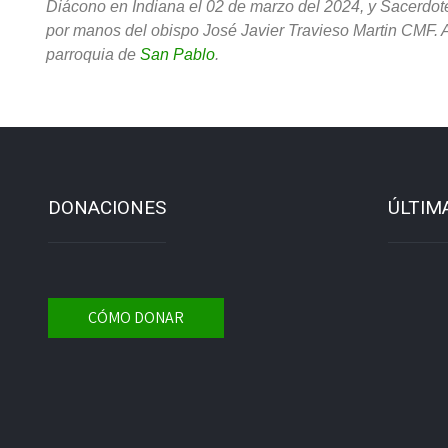
Diácono en Indiana el 02 de marzo del 2024, y Sacerdot
por manos del obispo José Javier Travieso Martin CMF. A
parroquia de
San Pablo
.
DONACIONES
ÚLTIM
CÓMO DONAR