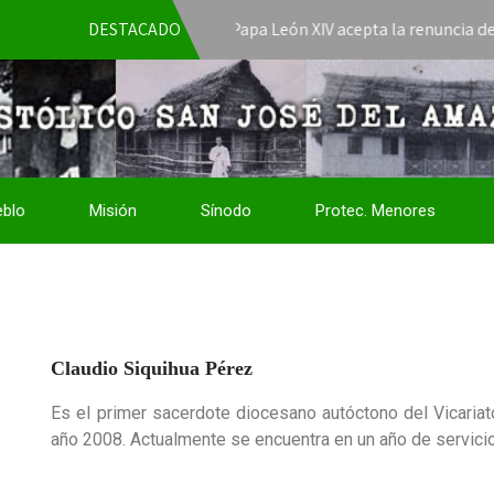
DESTACADO
El Papa León XIV acepta la renuncia de Mons. 
eblo
Misión
Sínodo
Protec. Menores
Claudio Siquihua Pérez
Es el primer sacerdote diocesano autóctono del Vicariat
año 2008. Actualmente se encuentra en un año de servicio 