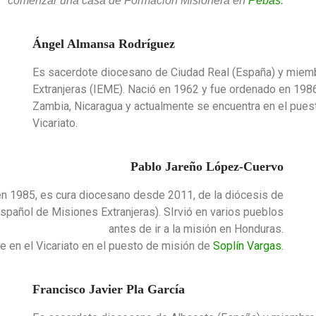
comenzar una casa de Formación Misionera en
Pebas
.
Ángel Almansa Rodríguez
Es sacerdote diocesano de Ciudad Real (España) y miemb
Extranjeras (IEME). Nació en 1962 y fue ordenado en 198
Zambia, Nicaragua y actualmente se encuentra en el pue
Vicariato.
Pablo Jareño López-Cuervo
en 1985, es cura diocesano desde 2011, de la diócesis de
spañol de Misiones Extranjeras). SIrvió en varios pueblos
antes de ir a la misión en Honduras.
e en el Vicariato en el puesto de misión de
Soplín Vargas
.
Francisco Javier Pla García