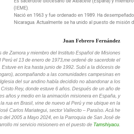
Es sacerdote diocesano de Albacete (España) y miembro d
(IEME).
Nació en 1963 y fue ordenado en 1989. Ha desempeñado 
Nicaragua. Actualmente se ha unido al puesto de misión 
Juan Febrero Fernández
s de Zamora y miembro del Instituto Español de Misiones
l Perú el 13 de enero de 1973,me ordené de sacerdote el
 Estuve en Ica hasta junio de 1992. Subí a la diócesis de
Azangaro), acompañando a las comunidades campesinas en
a Iglesia del sur andino había decidido no abandonar a los
e Cristo Rey, donde estuve 6 años. Después de un año de
tres años y medio en la animación misionera en España, y
a rua en Brasil, vine de nuevo al Perú y me ubique en la
José Carlos Mariategui, sector Vallecito – Paraíso. Acá he
o del 2005 a Mayo 2024, en la Parroquia de San José de
rrollo mi servicio misionero en el puesto de
Tamshiyacu
.