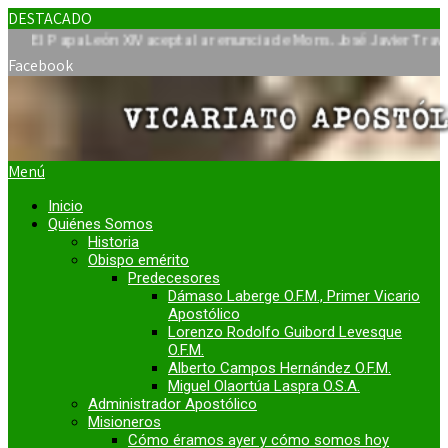
DESTACADO
pa León XIV acepta la renuncia de Mons. José Javier Travieso como
Facebook
Menú
Inicio
Quiénes Somos
Historia
Obispo emérito
Predecesores
Dámaso Laberge O.F.M., Primer Vicario
Apostólico
Lorenzo Rodolfo Guibord Levesque
O.F.M.
Alberto Campos Hernández O.F.M.
Miguel Olaortúa Laspra O.S.A.
Administrador Apostólico
Misioneros
Cómo éramos ayer y cómo somos hoy