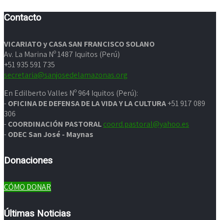
Contacto
VICARIATO y CASA SAN FRANCISCO SOLANO
Av. La Marina Nº 1487 Iquitos (Perú)
+51 935 591 735
secretaria@sanjosedelamazonas.org
En Edilberto Valles Nº 964 Iquitos (Perú):
-
OFICINA DE DEFENSA DE LA VIDA Y LA CULTURA
+51 917 089
306
-
COORDINACIÓN PASTORAL
coord.pastoral@yahoo.es
-
ODEC San José - Maynas
Donaciones
CÓMO DONAR
Últimas Noticias