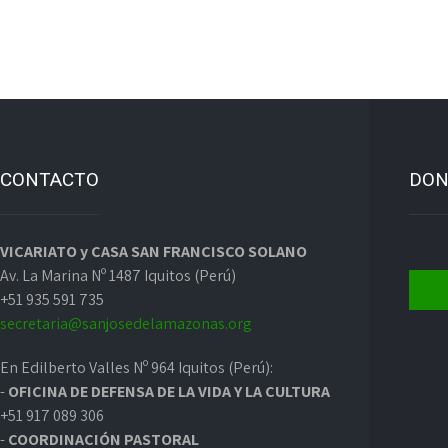
CONTACTO
DON
VICARIATO y CASA SAN FRANCISCO SOLANO
Av. La Marina Nº 1487 Iquitos (Perú)
+51 935 591 735
secretaria@sanjosedelamazonas.org
En Edilberto Valles Nº 964 Iquitos (Perú):
-
OFICINA DE DEFENSA DE LA VIDA Y LA CULTURA
+51 917 089 306
-
COORDINACIÓN PASTORAL