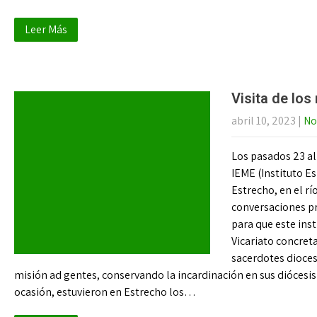
Leer Más
Visita de los
abril 10, 2023
|
No
Los pasados 23 al
IEME (Instituto Es
Estrecho, en el rí
conversaciones pr
para que este inst
Vicariato concret
sacerdotes dioces
misión ad gentes, conservando la incardinación en sus diócesis 
ocasión, estuvieron en Estrecho los…