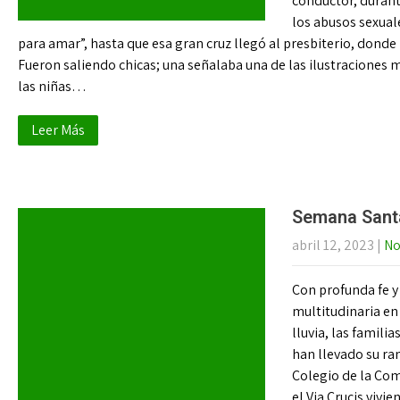
conductor, durante
los abusos sexual
para amar”, hasta que esa gran cruz llegó al presbiterio, dond
Fueron saliendo chicas; una señalaba una de las ilustraciones m
las niñas…
Leer Más
Semana Santa
abril 12, 2023
|
No
Con profunda fe y
multitudinaria en
lluvia, las famili
han llevado su ra
Colegio de la Com
el Via Crucis vivi