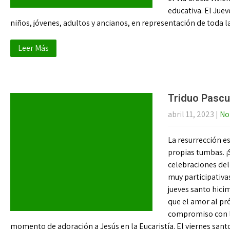
educativa. El Juev
niños, jóvenes, adultos y ancianos, en representación de toda 
Leer Más
Triduo Pascua
abril 11, 2023
|
No
La resurrección es
propias tumbas. ¡
celebraciones del
muy participativas
jueves santo hici
que el amor al prój
compromiso con l
momento de adoración a Jesús en la Eucaristía. El viernes santo