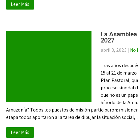
Leer Más
La Asamblea V
2027
abril 3, 2023
|
No 
Tras años después,
15 al 21 de marzo
Plan Pastoral, qu
proceso sinodal d
que no es un papel
Sínodo de la Amaz
Amazonía”. Todos los puestos de misión participaron: misione
etapa todos aportaron a la tarea de dibujar la situación social
Leer Más