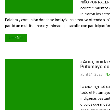
NIÑO POR NACER. E
acontecimientos a
iniciaron los acto
Palabra y comunión donde se incluyó una emotiva ofrenda a la V
partió un multitudinario y animado pasacalle con participació
Leer Más
«Ama, cuida y
Putumayo con
abril 14, 2023
|
No
La cruz ingresó c
todo el Putumayo 
indígenas bastant
dibujos que most