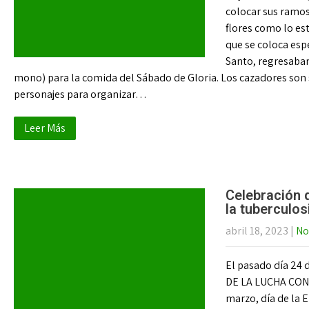
colocar sus ramo
flores como lo es
que se coloca esp
Santo, regresaban
mono) para la comida del Sábado de Gloria. Los cazadores son se
personajes para organizar…
Leer Más
Celebración d
la tuberculos
abril 18, 2023
|
No
El pasado día 24
DE LA LUCHA CONT
marzo, día de la