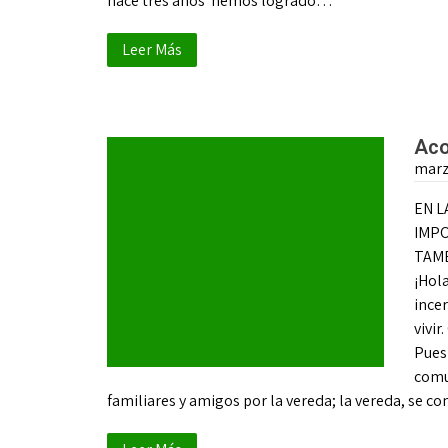
hace tres años hemos logrado…
Leer Más
Aco
marz
EN L
IMPO
TAMB
¡Hol
ince
vivi
Pues
comu
familiares y amigos por la vereda; la vereda, se 