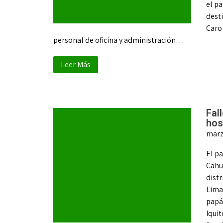
el pa
desti
Caro
personal de oficina y administración…
Leer Más
Fal
hos
marz
El p
Cahu
distr
Lima.
papá
Iquit