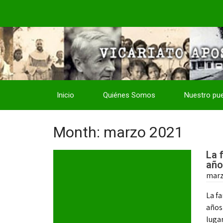
Inicio
Quiénes Somos
Nuestro pu
Month:
marzo 2021
La 
año
marz
La f
años 
luga