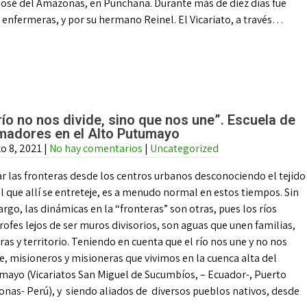
José del Amazonas, en Punchana. Durante más de diez días fue
enfermeras, y por su hermano Reinel. El Vicariato, a través…
 río no nos divide, sino que nos une”. Escuela de
madores en el Alto Putumayo
o 8, 2021
|
No hay comentarios
|
Uncategorized
r las fronteras desde los centros urbanos desconociendo el tejido
l que allí se entreteje, es a menudo normal en estos tiempos. Sin
go, las dinámicas en la “fronteras” son otras, pues los ríos
rofes lejos de ser muros divisorios, son aguas que unen familias,
ras y territorio. Teniendo en cuenta que el río nos une y no nos
e, misioneros y misioneras que vivimos en la cuenca alta del
mayo (Vicariatos San Miguel de Sucumbíos, – Ecuador-, Puerto
as- Perú), y siendo aliados de diversos pueblos nativos, desde