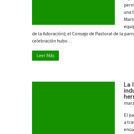
permi
una t
Marl
equi
de la Adoración); el Consejo de Pastoral de la parr
celebración hubo…
Leer Más
La 
ind
her
marz
El pa
a tra
encu