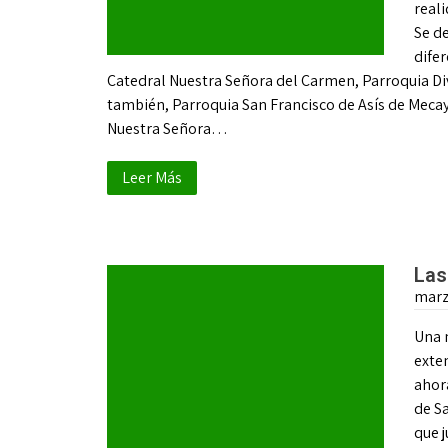
real
Se de
difer
Catedral Nuestra Señora del Carmen, Parroquia Div
también, Parroquia San Francisco de Asís de Meca
Nuestra Señora…
Leer Más
Las
marz
Una 
exten
ahor
de Sa
que j