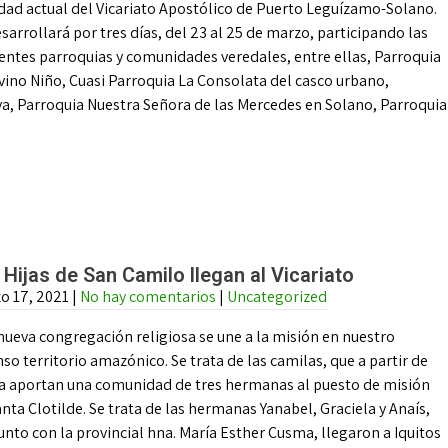
idad actual del Vicariato Apostólico de Puerto Leguízamo-Solano.
sarrollará por tres días, del 23 al 25 de marzo, participando las
entes parroquias y comunidades veredales, entre ellas, Parroquia
ino Niño, Cuasi Parroquia La Consolata del casco urbano,
ya, Parroquia Nuestra Señora de las Mercedes en Solano, Parroquia
 Hijas de San Camilo llegan al Vicariato
o 17, 2021
|
No hay comentarios
|
Uncategorized
nueva congregación religiosa se une a la misión en nuestro
so territorio amazónico. Se trata de las camilas, que a partir de
a aportan una comunidad de tres hermanas al puesto de misión
nta Clotilde. Se trata de las hermanas Yanabel, Graciela y Anaís,
unto con la provincial hna. María Esther Cusma, llegaron a Iquitos