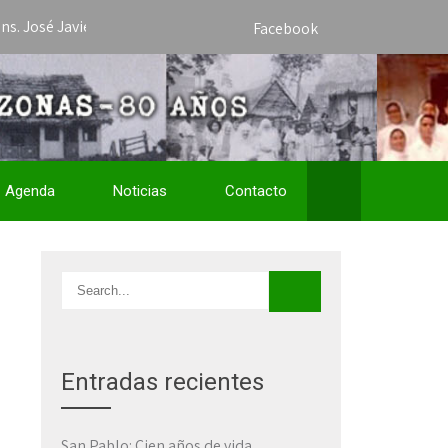
Javier Travieso como Vicario Apostólico de San José del Amazonas 
Facebook
Agenda
Noticias
Contacto
Entradas recientes
San Pablo: Cien años de vida,