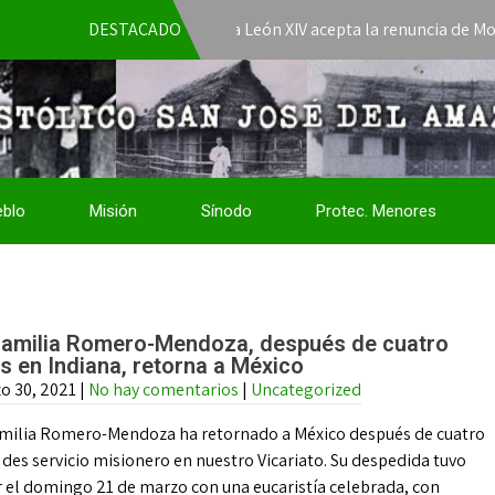
DESTACADO
El Papa León XIV acepta la renuncia de Mons. José 
eblo
Misión
Sínodo
Protec. Menores
familia Romero-Mendoza, después de cuatro
s en Indiana, retorna a México
o 30, 2021
|
No hay comentarios
|
Uncategorized
amilia Romero-Mendoza ha retornado a México después de cuatro
des servicio misionero en nuestro Vicariato. Su despedida tuvo
r el domingo 21 de marzo con una eucaristía celebrada, con