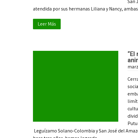
San 
atendida por sus hermanas Liliana y Nancy, ambas 
Leer Más
“El
ani
marz
Cerra
socia
embar
limít
cultu
divid
Putu
Leguízamo Solano-Colombia y San José del Amazon