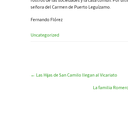
rostros de las sociedades y la casa común. Por últi
señora del Carmen de Puerto Leguízamo.
Fernando Flórez
Uncategorized
Post
←
Las Hijas de San Camilo llegan al Vicariato
navigation
La familia Romero