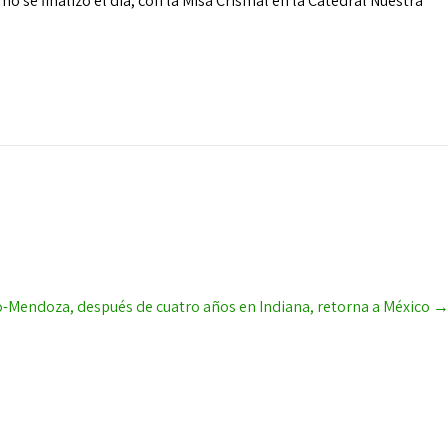
mo se finalizó el día, con la Misa Crismal en la Catedral Nuestra
-Mendoza, después de cuatro años en Indiana, retorna a México