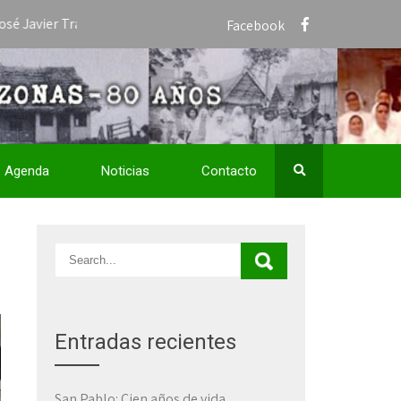
 Travieso como Vicario Apostólico de San José del Amazonas y nomb
Facebook
Agenda
Noticias
Contacto
Entradas recientes
San Pablo: Cien años de vida,