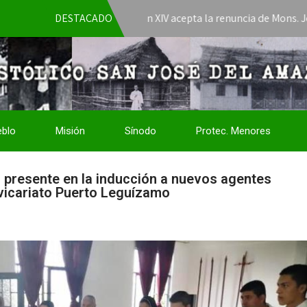
El Papa León XIV acepta la renuncia de Mons. José Javier
DESTACADO
eblo
Misión
Sínodo
Protec. Menores
 presente en la inducción a nuevos agentes
 vicariato Puerto Leguízamo