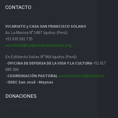
CONTACTO
VICARIATO y CASA SAN FRANCISCO SOLANO
Av. La Marina Nº 1487 Iquitos (Perú)
+51 935 591 735
secretaria@sanjosedelamazonas.org
En Edilberto Valles Nº 964 Iquitos (Perú):
-
OFICINA DE DEFENSA DE LA VIDA Y LA CULTURA
+51 917
089 306
-
COORDINACIÓN PASTORAL
coord.pastoral@yahoo.es
-
ODEC San José - Maynas
DONACIONES