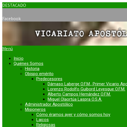
DESTACADO
Facebook
Menú
Inicio
Quiénes Somos
Historia
Obispo emérito
Predecesores
Dámaso Laberge O.F.M., Primer Vicario Ap
Lorenzo Rodolfo Guibord Levesque O.F.M.
Alberto Campos Hernández O.F.M.
Miguel Olaortúa Laspra O.S.A.
Administrador Apostólico
Misioneros
Cómo éramos ayer y cómo somos hoy
Laicos
Religiosas