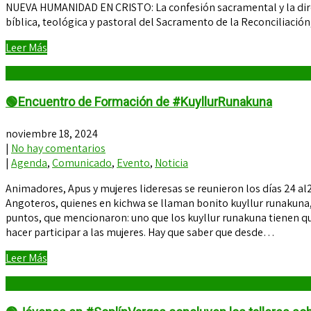
NUEVA HUMANIDAD EN CRISTO: La confesión sacramental y la direcci
bíblica, teológica y pastoral del Sacramento de la Reconciliació
Leer Más
🟢Encuentro de Formación de #KuyllurRunakuna
noviembre 18, 2024
|
No hay comentarios
|
Agenda
,
Comunicado
,
Evento
,
Noticia
Animadores, Apus y mujeres lideresas se reunieron los días 24 
Angoteros, quienes en kichwa se llaman bonito kuyllur runakuna,
puntos, que mencionaron: uno que los kuyllur runakuna tienen qu
hacer participar a las mujeres. Hay que saber que desde…
Leer Más