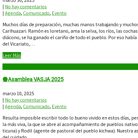
marzo 30, 2025
|
No hay comentarios
|
Agenda
,
Comunicado
,
Evento
Muchos días de preparación, muchas manos trabajando y muchos c
Carihuazari. Ramón es loretano, ama la selva, los ríos, las coch
diácono, se ha ganado el cariño de todo el pueblo. Por eso había
del Vicariato,…
Leer Más
🟢Asamblea VASJA 2025
marzo 10, 2025
|
No hay comentarios
|
Agenda
,
Comunicado
,
Evento
Resulta imposible escribir todo lo bueno vivido en estos días, 
la más viva, la que se abre al acompañamiento de pueblos nativo
ticuna) y Rodil (agente de pastoral del pueblo kichwa). Nuestra asa
del cuidado…