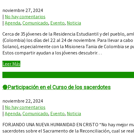
noviembre 27, 2024
|
No hay comentarios
|
Agenda
,
Comunicado
,
Evento
,
Noticia
Cerca de 35 jóvenes de la Residencia Estudiantil y del pueblo, 
(Colombia) los días del 22 al 24 de noviembre. Para llevar a cabo
Solano), especialmente con la Misionera Tania de Colombia se pud
Estos compartir ayudan a los jóvenes descubrir…
Leer Más
🟢Participación en el Curso de los sacerdotes
noviembre 22, 2024
|
No hay comentarios
|
Agenda
,
Comunicado
,
Evento
,
Noticia
FORJANDO UNA NUEVA HUMANIDAD EN CRISTO “No hay mejor manera 
sacerdotes sobre el Sacramento de la Reconciliación, cual se re