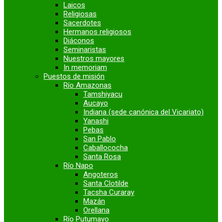
Laicos
Religiosas
Sacerdotes
Hermanos religiosos
Diáconos
Seminaristas
Nuestros mayores
In memoriam
Puestos de misión
Río Amazonas
Tamshiyacu
Aucayo
Indiana (sede canónica del Vicariato)
Yanashi
Pebas
San Pablo
Caballococha
Santa Rosa
Río Napo
Angoteros
Santa Clotilde
Tacsha Curaray
Mazán
Orellana
Río Putumayo