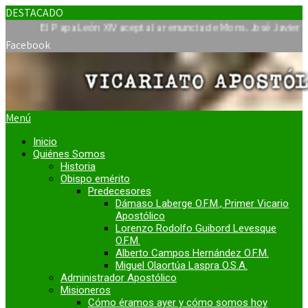
DESTACADO
l Papa León XIV acepta la renuncia de Mons. José Javier Travieso 
Facebook
Menú
Inicio
Quiénes Somos
Historia
Obispo emérito
Predecesores
Dámaso Laberge O.F.M., Primer Vicario
Apostólico
Lorenzo Rodolfo Guibord Levesque
O.F.M.
Alberto Campos Hernández O.F.M.
Miguel Olaortúa Laspra O.S.A.
Administrador Apostólico
Misioneros
Cómo éramos ayer y cómo somos hoy