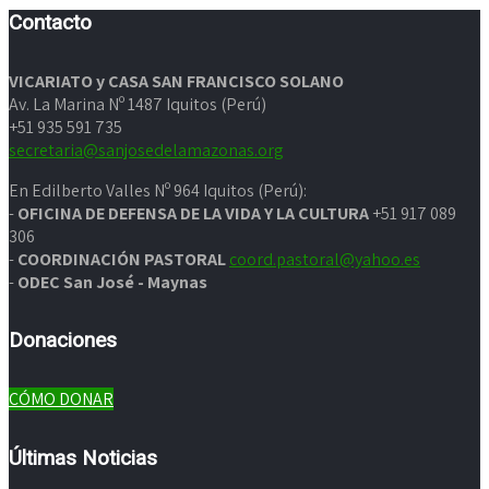
Contacto
VICARIATO y CASA SAN FRANCISCO SOLANO
Av. La Marina Nº 1487 Iquitos (Perú)
+51 935 591 735
secretaria@sanjosedelamazonas.org
En Edilberto Valles Nº 964 Iquitos (Perú):
-
OFICINA DE DEFENSA DE LA VIDA Y LA CULTURA
+51 917 089
306
-
COORDINACIÓN PASTORAL
coord.pastoral@yahoo.es
-
ODEC San José - Maynas
Donaciones
CÓMO DONAR
Últimas Noticias