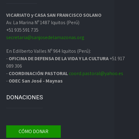
VICARIATO y CASA SAN FRANCISCO SOLANO
Av. La Marina Nº 1487 Iquitos (Perú)
+51 935 591 735
secretaria@sanjosedelamazonas.org
En Edilberto Valles Nº 964 Iquitos (Perú):
-
OFICINA DE DEFENSA DE LA VIDA Y LA CULTURA
+51 917
089 306
-
COORDINACIÓN PASTORAL
coord.pastoral@yahoo.es
-
ODEC San José - Maynas
DONACIONES
CÓMO DONAR