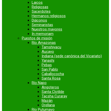
Laicos
Religiosas
Sacerdotes
Hermanos religiosos
Diáconos
Seminaristas
Nuestros mayores
In memoriam
Puestos de misión
Río Amazonas
Tamshiyacu
Aucayo
Indiana (sede canónica del Vicariato)
Yanashi
Pebas
San Pablo
Caballococha
Santa Rosa
Río Napo
Angoteros
Santa Clotilde
Tacsha Curaray
Mazán
Orellana
Río Putumayo