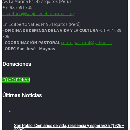
Av. La Marina Nº 1487 Iquitos (Perú)
+51 935 591 735
secretaria@sanjosedelamazonas.org
En Edilberto Valles Nº 964 Iquitos (Perú):
-
OFICINA DE DEFENSA DE LA VIDA Y LA CULTURA
+51 917 089
306
-
COORDINACIÓN PASTORAL
coord.pastoral@yahoo.es
-
ODEC San José - Maynas
Donaciones
CÓMO DONAR
Últimas Noticias
San Pablo: Cien años de vida, resiliencia y esperanza (1926–