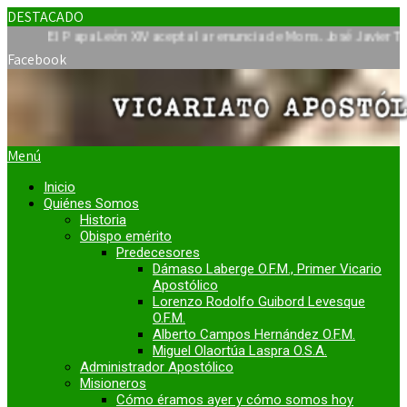
DESTACADO
 Papa León XIV acepta la renuncia de Mons. José Javier Travieso c
Facebook
Menú
Inicio
Quiénes Somos
Historia
Obispo emérito
Predecesores
Dámaso Laberge O.F.M., Primer Vicario
Apostólico
Lorenzo Rodolfo Guibord Levesque
O.F.M.
Alberto Campos Hernández O.F.M.
Miguel Olaortúa Laspra O.S.A.
Administrador Apostólico
Misioneros
Cómo éramos ayer y cómo somos hoy