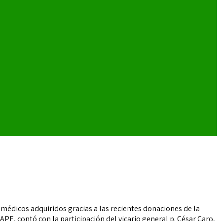
 médicos adquiridos gracias a las recientes donaciones de la
E, contó con la participación del vicario general p. César Caro,