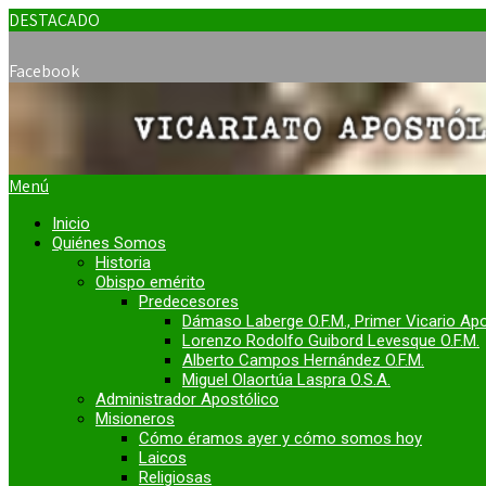
DESTACADO
Facebook
Menú
Inicio
Quiénes Somos
Historia
Obispo emérito
Predecesores
Dámaso Laberge O.F.M., Primer Vicario Ap
Lorenzo Rodolfo Guibord Levesque O.F.M.
Alberto Campos Hernández O.F.M.
Miguel Olaortúa Laspra O.S.A.
Administrador Apostólico
Misioneros
Cómo éramos ayer y cómo somos hoy
Laicos
Religiosas