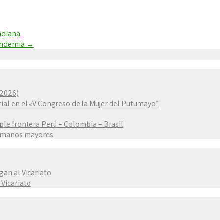
ndiana
pandemia
→
–2026)
rial en el «V Congreso de la Mujer del Putumayo”
iple frontera Perú – Colombia – Brasil
ermanos mayores.
gan al Vicariato
 Vicariato