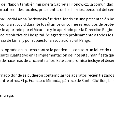
del Napo y también misionera Gabriela Filonowicz, la comunidad d
autoridades locales, presidentes de los barrios, personal del cen
noma vicarial Anna Borkowska fue detallando en una presentación 
 contra el covid durante los últimos cinco meses: equipos de pro
e lo aportado por el Vicariato y lo aportado por la Dirección Reg
idad resolutiva del hospital. Se agradeció profusamente a todos lo
ezza de Lima, y por supuesto la asociación civil Pango.
ito logrado en la lucha contra la pandemia, con solo un fallecido re
 salto cualitativo en la implementación del hospital manifiesta qu
esde hace más de cincuenta años. Este compromiso incluye el deseo
.
ternado donde se pudieron contemplar los aparatos recién llegados
tre otros. El p. Francisco Miranda, párroco de Santa Clotilde, ben
entrega.