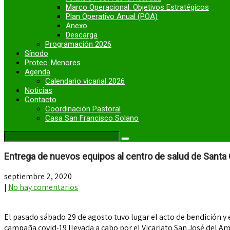
Marco Operacional: Objetivos Estratégicos
Plan Operativo Anual (POA)
Anexo
Descarga
Programación 2026
Sínodo
Protec. Menores
Agenda
Calendario vicarial 2026
Noticias
Contacto
Coordinación Pastoral
Casa San Francisco Solano
Entrega de nuevos equipos al centro de salud de Santa 
septiembre 2, 2020
|
No hay comentarios
El pasado sábado 29 de agosto tuvo lugar el acto de bendición y 
campaña covid-19 llevada a cabo por el Vicariato San José del Am