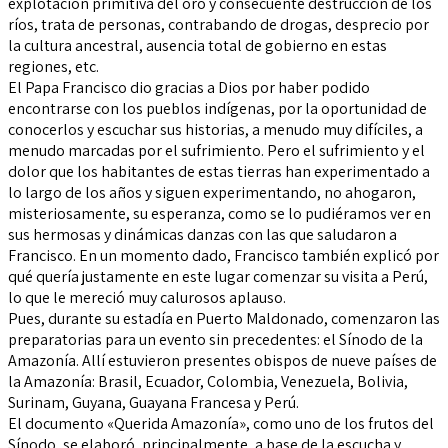
explotación primitiva del oro y consecuente destrucción de los
ríos, trata de personas, contrabando de drogas, desprecio por
la cultura ancestral, ausencia total de gobierno en estas
regiones, etc.
El Papa Francisco dio gracias a Dios por haber podido
encontrarse con los pueblos indígenas, por la oportunidad de
conocerlos y escuchar sus historias, a menudo muy difíciles, a
menudo marcadas por el sufrimiento. Pero el sufrimiento y el
dolor que los habitantes de estas tierras han experimentado a
lo largo de los años y siguen experimentando, no ahogaron,
misteriosamente, su esperanza, como se lo pudiéramos ver en
sus hermosas y dinámicas danzas con las que saludaron a
Francisco. En un momento dado, Francisco también explicó por
qué quería justamente en este lugar comenzar su visita a Perú,
lo que le mereció muy calurosos aplauso.
Pues, durante su estadía en Puerto Maldonado, comenzaron las
preparatorias para un evento sin precedentes: el Sínodo de la
Amazonía. Allí estuvieron presentes obispos de nueve países de
la Amazonía: Brasil, Ecuador, Colombia, Venezuela, Bolivia,
Surinam, Guyana, Guayana Francesa y Perú.
El documento «Querida Amazonía», como uno de los frutos del
Sínodo, se elaboró, principalmente, a base de la escucha y