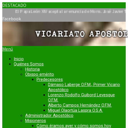
DESTACADO
l Papa León XIV acepta la renuncia de Mons. José Javier Travieso 
Facebook
Menú
Inicio
Quiénes Somos
Historia
Obispo emérito
Predecesores
Dámaso Laberge O.F.M., Primer Vicario
Apostólico
Lorenzo Rodolfo Guibord Levesque
O.F.M.
Alberto Campos Hernández O.F.M.
Miguel Olaortúa Laspra O.S.A.
Administrador Apostólico
Misioneros
Cómo éramos ayer y cómo somos hoy