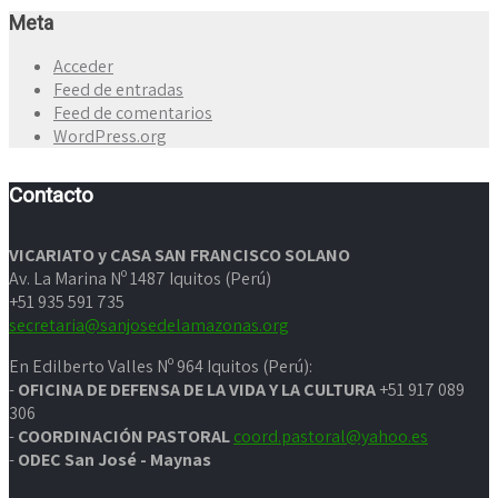
Meta
Acceder
Feed de entradas
Feed de comentarios
WordPress.org
Contacto
VICARIATO y CASA SAN FRANCISCO SOLANO
Av. La Marina Nº 1487 Iquitos (Perú)
+51 935 591 735
secretaria@sanjosedelamazonas.org
En Edilberto Valles Nº 964 Iquitos (Perú):
-
OFICINA DE DEFENSA DE LA VIDA Y LA CULTURA
+51 917 089
306
-
COORDINACIÓN PASTORAL
coord.pastoral@yahoo.es
-
ODEC San José - Maynas