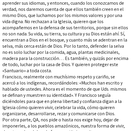
aprender sus idiomas, y entonces, cuando los conozcamos de
verdad, nos daremos cuenta de que ellos también creen en el
mismo Dios, que luchamos por los mismos valores y por una
vida digna. No rechazan a la Iglesia, quieren que los
acompañemos en la defensa de sus territorios, porque sin ellos
no son nada. Su vida, su tierra, su cultura y su Dios están ahí. Sí,
encuentran a Dios en el bosque, y cuanto más se adentran en la
selva, más cerca están de Dios. Por lo tanto, defender la selva
no es solo luchar por la comida, agua, plantas medicinales,
madera para la construcción… Es también, y quizás por encima
de todo, luchar por la casa de Dios. Y quieren proteger este
«Santuario» a toda costa.
Francisco, realmente con muchísimo respeto y cariño, se
acercó a los indígenas, recordándoles: «Muchos han escrito y
hablado de ustedes. Ahora es el momento de que Uds. mismos
se definan y muestren su identidad». Y Francisco seguía
diciéndoles para que en plena libertad y confianza digan a la
Iglesia cómo quieren vivir, celebrar la vida, cómo quieren
organizarse, desarrollarse, rezar y comunicarse con Dios.
Por otra parte, QA, nos pide o hasta nos exige hoy, dejar de
imponerles, a los pueblos amazónicos, nuestra forma de vivir,