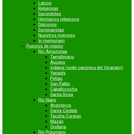
Laicos
Religiosas
Sacerdotes
Hermanos religiosos
Diáconos
Seminaristas
Nuestros mayores
In memoriam
Puestos de misión
Río Amazonas
Tamshiyacu
Aucayo
Indiana (sede canónica del Vicariato)
Yanashi
Pebas
San Pablo
Caballococha
Santa Rosa
Río Napo
Angoteros
Santa Clotilde
Tacsha Curaray
Mazán
Orellana
Río Putumayo