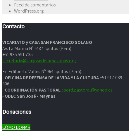
Feed de comentarios
WordPress.org
Contacto
VICARIATO y CASA SAN FRANCISCO SOLANO
Av. La Marina Nº 1487 Iquitos (Perú)
+51 935 591 735
secretaria@sanjosedelamazonas.org
En Edilberto Valles Nº 964 Iquitos (Perú):
-
OFICINA DE DEFENSA DE LA VIDA Y LA CULTURA
+51 917 089
306
-
COORDINACIÓN PASTORAL
coord.pastoral@yahoo.es
-
ODEC San José - Maynas
Donaciones
CÓMO DONAR