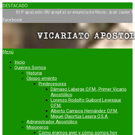
DESTACADO
l Papa León XIV acepta la renuncia de Mons. José Javier Travieso 
Facebook
Menú
Inicio
Quiénes Somos
Historia
Obispo emérito
Predecesores
Dámaso Laberge O.F.M., Primer Vicario
Apostólico
Lorenzo Rodolfo Guibord Levesque
O.F.M.
Alberto Campos Hernández O.F.M.
Miguel Olaortúa Laspra O.S.A.
Administrador Apostólico
Misioneros
Cómo éramos ayer y cómo somos hoy