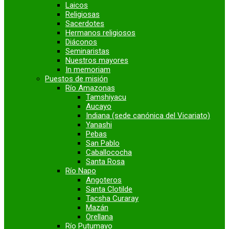
Laicos
Religiosas
Sacerdotes
Hermanos religiosos
Diáconos
Seminaristas
Nuestros mayores
In memoriam
Puestos de misión
Río Amazonas
Tamshiyacu
Aucayo
Indiana (sede canónica del Vicariato)
Yanashi
Pebas
San Pablo
Caballococha
Santa Rosa
Río Napo
Angoteros
Santa Clotilde
Tacsha Curaray
Mazán
Orellana
Río Putumayo