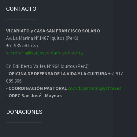
CONTACTO
VICARIATO y CASA SAN FRANCISCO SOLANO
Av. La Marina Nº 1487 Iquitos (Perú)
+51 935 591 735
secretaria@sanjosedelamazonas.org
En Edilberto Valles Nº 964 Iquitos (Perú):
-
OFICINA DE DEFENSA DE LA VIDA Y LA CULTURA
+51 917
089 306
-
COORDINACIÓN PASTORAL
coord.pastoral@yahoo.es
-
ODEC San José - Maynas
DONACIONES