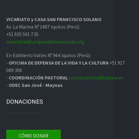
VICARIATO y CASA SAN FRANCISCO SOLANO
Av. La Marina Nº 1487 Iquitos (Perú)
+51 935 591 735
secretaria@sanjosedelamazonas.org
En Edilberto Valles Nº 964 Iquitos (Perú):
-
OFICINA DE DEFENSA DE LA VIDA Y LA CULTURA
+51 917
089 306
-
COORDINACIÓN PASTORAL
coord.pastoral@yahoo.es
-
ODEC San José - Maynas
DONACIONES
CÓMO DONAR