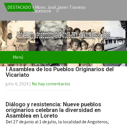
a renuncia de Mons. José Javier Travieso como Vicario Apostólico 
DESTACADO
Facebook
Menú
I Asamblea de los Pueblos Originarios del
Vicariato
julio 4, 2024
|
No hay comentarios
Diálogo y resistencia: Nueve pueblos
originarios celebran la diversidad en
Asamblea en Loreto
Del 27 de junio al 1 de julio, la localidad de Angoteros,