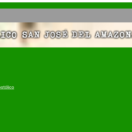
El Pap
ostólico