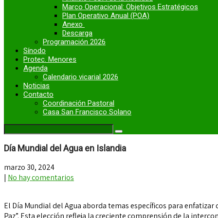
Marco Operacional: Objetivos Estratégicos
Plan Operativo Anual (POA)
Anexo
Descarga
Programación 2026
Sínodo
Protec. Menores
Agenda
Calendario vicarial 2026
Noticias
Contacto
Coordinación Pastoral
Casa San Francisco Solano
Día Mundial del Agua en Islandia
marzo 30, 2024
|
No hay comentarios
El Día Mundial del Agua aborda temas específicos para enfatizar 
Paz”. Esta elección refleja la creciente comprensión de la interco