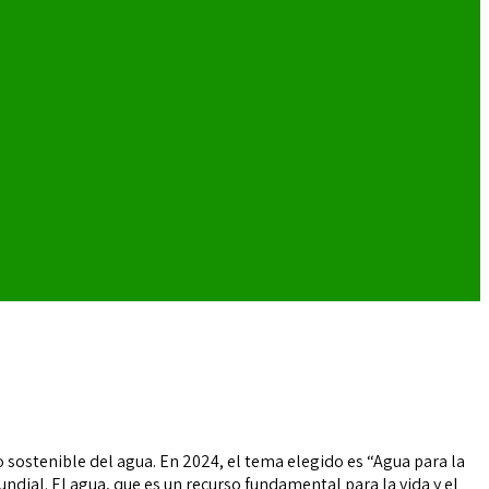
 sostenible del agua. En 2024, el tema elegido es “Agua para la
undial. El agua, que es un recurso fundamental para la vida y el