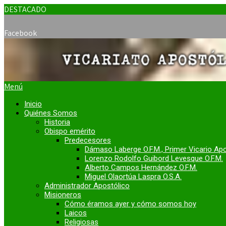
DESTACADO
Facebook
Menú
Inicio
Quiénes Somos
Historia
Obispo emérito
Predecesores
Dámaso Laberge O.F.M., Primer Vicario Ap
Lorenzo Rodolfo Guibord Levesque O.F.M.
Alberto Campos Hernández O.F.M.
Miguel Olaortúa Laspra O.S.A.
Administrador Apostólico
Misioneros
Cómo éramos ayer y cómo somos hoy
Laicos
Religiosas