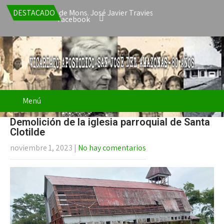
 la renuncia de Mons. José Javier Travieso como Vicario Apostólic
DESTACADO
Facebook
Menú
Demolición de la iglesia parroquial de Santa
Clotilde
noviembre 1, 2023
|
No hay comentarios