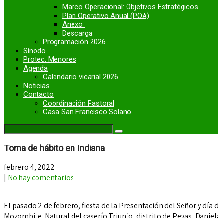
Marco Operacional: Objetivos Estratégicos
Plan Operativo Anual (POA)
Anexo
Descarga
Programación 2026
Sínodo
Protec. Menores
Agenda
Calendario vicarial 2026
Noticias
Contacto
Coordinación Pastoral
Casa San Francisco Solano
Toma de hábito en Indiana
febrero 4, 2022
|
No hay comentarios
El pasado 2 de febrero, fiesta de la Presentación del Señor y día
Mozombite. Natural del caserío Triunfo, distrito de Pevas, Dani