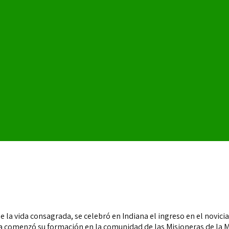
 de la vida consagrada, se celebró en Indiana el ingreso en el novi
ela comenzó su formación en la comunidad de las Misioneras de la 