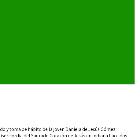
ciado y toma de hábito de la joven Daniela de Jesús Gómez
Misericordia del Sagrado Corazón de Jesús en Indiana hace dos