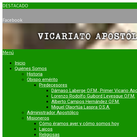
DESTACADO
Facebook
Menú
Inicio
Quiénes Somos
Historia
Obispo emérito
Predecesores
Dámaso Laberge O.F.M., Primer Vicario Ap
Lorenzo Rodolfo Guibord Levesque O.F.M.
Alberto Campos Hernández O.F.M.
Miguel Olaortúa Laspra O.S.A.
Administrador Apostólico
Misioneros
Cómo éramos ayer y cómo somos hoy
Laicos
Religiosas