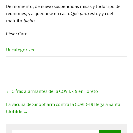
De momento, de nuevo suspendidas misas y todo tipo de
reuniones, y a quedarse en casa. Qué
jarto
estoy ya del
maldito
bicho
.
César Caro
Uncategorized
P
←
Cifras alarmantes de la COVID-19 en Loreto
o
s
La vacuna de Sinopharm contra la COVID-19 llega a Santa
t
Clotilde
→
n
a
v