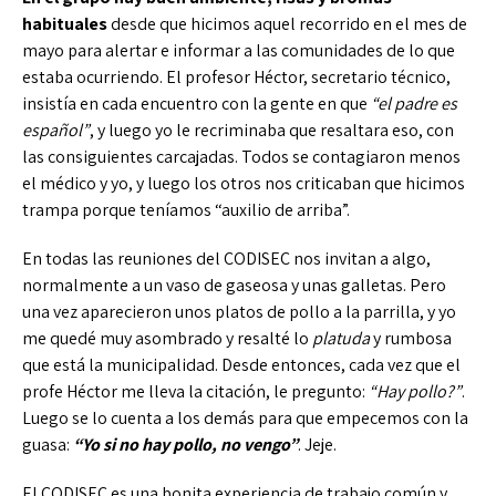
habituales
desde que hicimos aquel recorrido en el mes de
mayo para alertar e informar a las comunidades de lo que
estaba ocurriendo. El profesor Héctor, secretario técnico,
insistía en cada encuentro con la gente en que
“el padre es
español”
, y luego yo le recriminaba que resaltara eso, con
las consiguientes carcajadas. Todos se contagiaron menos
el médico y yo, y luego los otros nos criticaban que hicimos
trampa porque teníamos “auxilio de arriba”.
En todas las reuniones del CODISEC nos invitan a algo,
normalmente a un vaso de gaseosa y unas galletas. Pero
una vez aparecieron unos platos de pollo a la parrilla, y yo
me quedé muy asombrado y resalté lo
platuda
y rumbosa
que está la municipalidad. Desde entonces, cada vez que el
profe Héctor me lleva la citación, le pregunto:
“Hay pollo?”
.
Luego se lo cuenta a los demás para que empecemos con la
guasa:
“Yo si no hay pollo, no vengo”
. Jeje.
El CODISEC es una bonita experiencia de trabajo común y