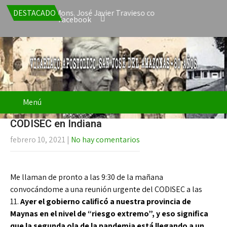
renuncia de Mons. José Javier Travieso como Vicario Apostólico de
DESTACADO
Facebook
Menú
CODISEC en Indiana
febrero 10, 2021
|
No hay comentarios
Me llaman de pronto a las 9:30 de la mañana
convocándome a una reunión urgente del CODISEC a las
11.
Ayer el gobierno calificó a nuestra provincia de
Maynas en el nivel de “riesgo extremo”, y eso significa
que la segunda ola de la pandemia está llegando a un