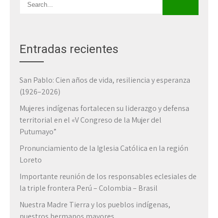
i
g
a
t
i
Entradas recientes
o
n
San Pablo: Cien años de vida, resiliencia y esperanza
(1926–2026)
Mujeres indígenas fortalecen su liderazgo y defensa
territorial en el «V Congreso de la Mujer del
Putumayo”
Pronunciamiento de la Iglesia Católica en la región
Loreto
Importante reunión de los responsables eclesiales de
la triple frontera Perú – Colombia – Brasil
Nuestra Madre Tierra y los pueblos indígenas,
nuestros hermanos mayores.