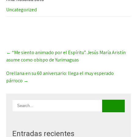
Uncategorized
Post
←
“Me siento animado por el Espíritu”. Jesús María Aristín
navigation
asume como obispo de Yurimaguas
Orellana en su 60 aniversario: llega el muy esperado
párroco
→
Entradas recientes