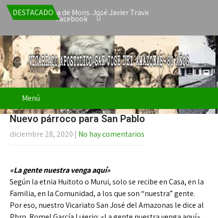
ta la renuncia de Mons. José Javier Travieso como Vicario Apostól
DESTACADO
Facebook
Menú
Nuevo párroco para San Pablo
diciembre 28, 2020
|
No hay comentarios
«La gente nuestra venga aquí»
Según la etnia Huitoto o Murui, solo se recibe en Casa, en la
Familia, en la Comunidad, a los que son “nuestra” gente.
Por eso, nuestro Vicariato San José del Amazonas le dice al
Pbro. Romel García Lujerio: «La gente nuestra venga aquí».