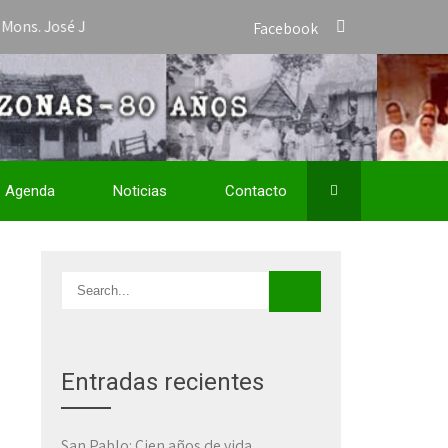
sé Javier Travieso como Vicario Apostólico de San José del Amazon
Facebook
Agenda
Noticias
Contacto
Entradas recientes
San Pablo: Cien años de vida,