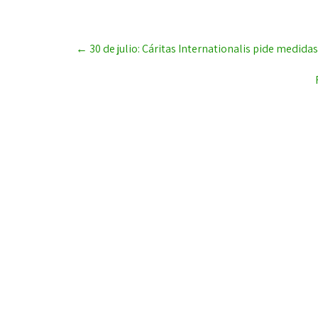
Post
←
30 de julio: Cáritas Internationalis pide medida
navigation