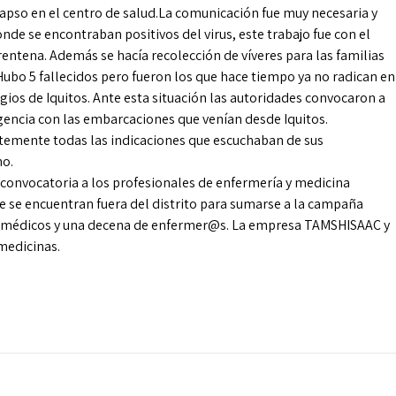
lapso en el centro de salud.La comunicación fue muy necesaria y
donde se encontraban positivos del virus, este trabajo fue con el
rentena. Además se hacía recolección de víveres para las familias
Hubo 5 fallecidos pero fueron los que hace tiempo ya no radican en
ios de Iquitos. Ante esta situación las autoridades convocaron a
ngencia con las embarcaciones que venían desde Iquitos.
temente todas las indicaciones que escuchaban de sus
ho.
 convocatoria a los profesionales de enfermería y medicina
que se encuentran fuera del distrito para sumarse a la campaña
dos médicos y una decena de enfermer@s. La empresa TAMSHISAAC y
medicinas.