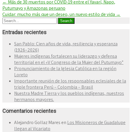
←
Más de 30 muertos por COVID-19 entre el Yavarí, Napo,
Putumayo y Amazonas peruano
Cuidar: mucho más que un deseo, un nuevo estilo de vida
→
Entradas recientes
San Pablo: Cien años de vida, resiliencia y esperanza
(1926–2026)
Mujeres indígenas fortalecen su liderazgo y defensa
territorial en el «V Congreso de la Mujer del Putumayo”
Pronunciamiento de la Iglesia Católica en la región
Loreto
Importante reunión de los responsables eclesiales de la
triple frontera Perú – Colombia – Brasil
Nuestra Madre Tierra y los pueblos indígenas, nuestros
hermanos mayores.
Comentarios recientes
Alejandro Gollaz Mares
en
Los Misioneros de Guadalupe
llegan al Vicariato