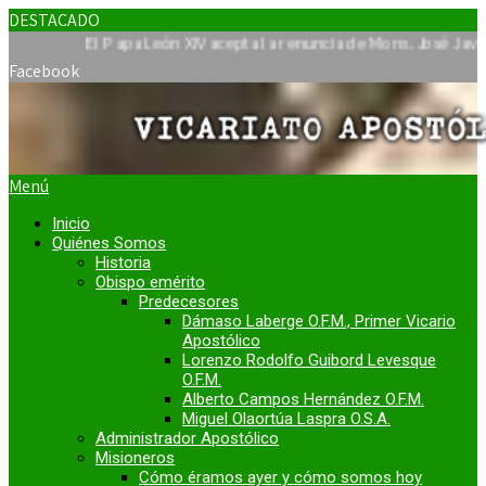
DESTACADO
El Papa León XIV acepta la renuncia de Mons. José Javier Travi
Facebook
Menú
Inicio
Quiénes Somos
Historia
Obispo emérito
Predecesores
Dámaso Laberge O.F.M., Primer Vicario
Apostólico
Lorenzo Rodolfo Guibord Levesque
O.F.M.
Alberto Campos Hernández O.F.M.
Miguel Olaortúa Laspra O.S.A.
Administrador Apostólico
Misioneros
Cómo éramos ayer y cómo somos hoy