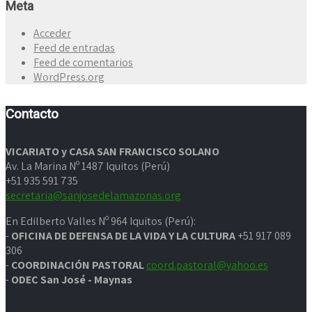
Meta
Acceder
Feed de entradas
Feed de comentarios
WordPress.org
Contacto
VICARIATO y CASA SAN FRANCISCO SOLANO
Av. La Marina Nº 1487 Iquitos (Perú)
+51 935 591 735
secretaria@sanjosedelamazonas.org
En Edilberto Valles Nº 964 Iquitos (Perú):
-
OFICINA DE DEFENSA DE LA VIDA Y LA CULTURA
+51 917 089
306
-
COORDINACIÓN PASTORAL
coord.pastoral@yahoo.es
-
ODEC San José - Maynas