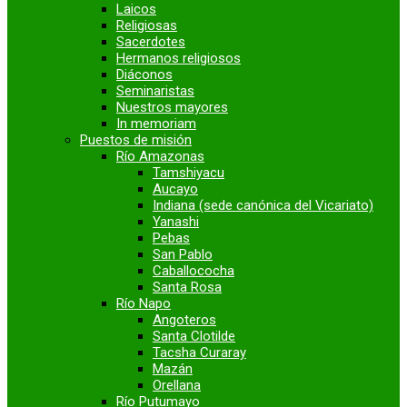
Laicos
Religiosas
Sacerdotes
Hermanos religiosos
Diáconos
Seminaristas
Nuestros mayores
In memoriam
Puestos de misión
Río Amazonas
Tamshiyacu
Aucayo
Indiana (sede canónica del Vicariato)
Yanashi
Pebas
San Pablo
Caballococha
Santa Rosa
Río Napo
Angoteros
Santa Clotilde
Tacsha Curaray
Mazán
Orellana
Río Putumayo