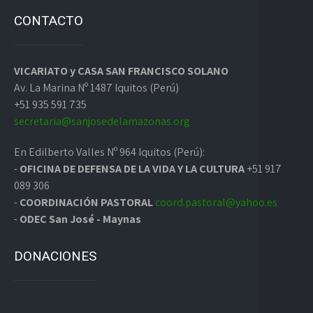
CONTACTO
VICARIATO y CASA SAN FRANCISCO SOLANO
Av. La Marina Nº 1487 Iquitos (Perú)
+51 935 591 735
secretaria@sanjosedelamazonas.org
En Edilberto Valles Nº 964 Iquitos (Perú):
-
OFICINA DE DEFENSA DE LA VIDA Y LA CULTURA
+51 917
089 306
-
COORDINACIÓN PASTORAL
coord.pastoral@yahoo.es
-
ODEC San José - Maynas
DONACIONES