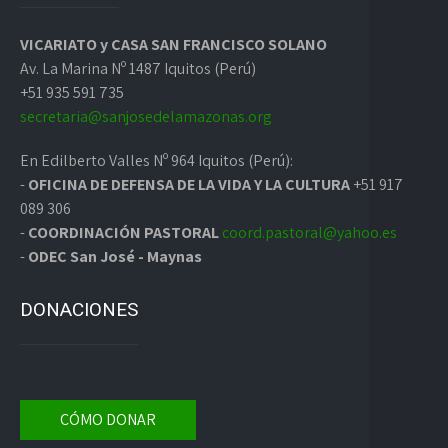
VICARIATO y CASA SAN FRANCISCO SOLANO
Av. La Marina Nº 1487 Iquitos (Perú)
+51 935 591 735
secretaria@sanjosedelamazonas.org
En Edilberto Valles Nº 964 Iquitos (Perú):
-
OFICINA DE DEFENSA DE LA VIDA Y LA CULTURA
+51 917
089 306
-
COORDINACIÓN PASTORAL
coord.pastoral@yahoo.es
-
ODEC San José - Maynas
DONACIONES
CÓMO DONAR