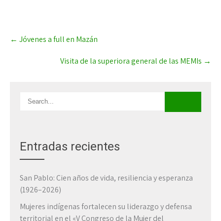
Post
←
Jóvenes a full en Mazán
navigation
Visita de la superiora general de las MEMIs
→
Entradas recientes
San Pablo: Cien años de vida, resiliencia y esperanza
(1926–2026)
Mujeres indígenas fortalecen su liderazgo y defensa
territorial en el «V Congreso de la Mujer del