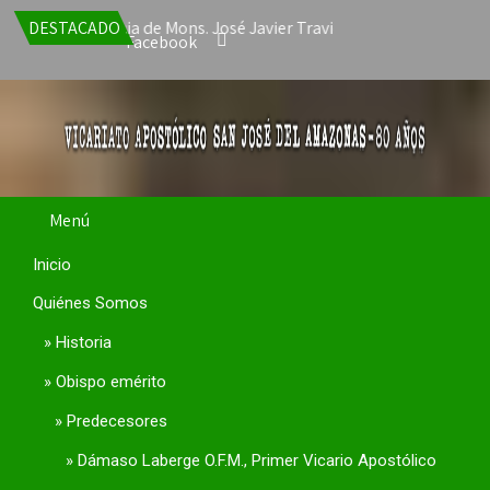
a la renuncia de Mons. José Javier Travieso como Vicario Apostóli
DESTACADO
Facebook
Menú
Inicio
Quiénes Somos
Historia
Obispo emérito
Predecesores
Dámaso Laberge O.F.M., Primer Vicario Apostólico