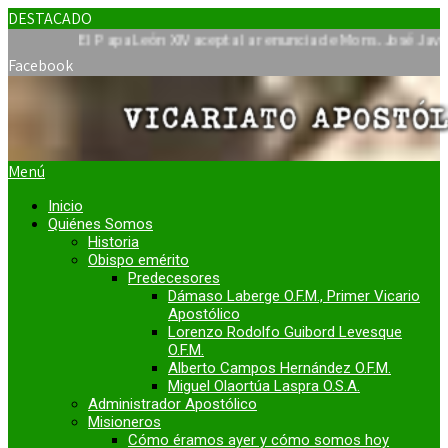
DESTACADO
El Papa León XIV acepta la renuncia de Mons. José Javier Travi
Facebook
Menú
Inicio
Quiénes Somos
Historia
Obispo emérito
Predecesores
Dámaso Laberge O.F.M., Primer Vicario
Apostólico
Lorenzo Rodolfo Guibord Levesque
O.F.M.
Alberto Campos Hernández O.F.M.
Miguel Olaortúa Laspra O.S.A.
Administrador Apostólico
Misioneros
Cómo éramos ayer y cómo somos hoy