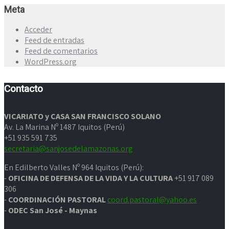
Meta
Acceder
Feed de entradas
Feed de comentarios
WordPress.org
Contacto
VICARIATO y CASA SAN FRANCISCO SOLANO
Av. La Marina Nº 1487 Iquitos (Perú)
+51 935 591 735
secretaria@sanjosedelamazonas.org
En Edilberto Valles Nº 964 Iquitos (Perú):
-
OFICINA DE DEFENSA DE LA VIDA Y LA CULTURA
+51 917 089
306
-
COORDINACIÓN PASTORAL
coord.pastoral@yahoo.es
-
ODEC San José - Maynas