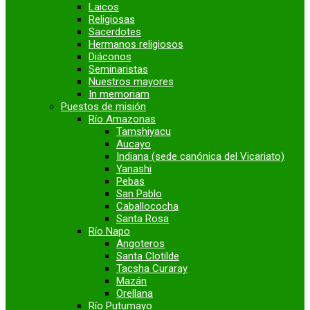
Laicos
Religiosas
Sacerdotes
Hermanos religiosos
Diáconos
Seminaristas
Nuestros mayores
In memoriam
Puestos de misión
Río Amazonas
Tamshiyacu
Aucayo
Indiana (sede canónica del Vicariato)
Yanashi
Pebas
San Pablo
Caballococha
Santa Rosa
Río Napo
Angoteros
Santa Clotilde
Tacsha Curaray
Mazán
Orellana
Río Putumayo