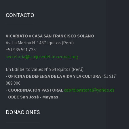
CONTACTO
VICARIATO y CASA SAN FRANCISCO SOLANO
Av. La Marina Nº 1487 Iquitos (Perú)
+51 935 591 735
secretaria@sanjosedelamazonas.org
En Edilberto Valles Nº 964 Iquitos (Perú):
-
OFICINA DE DEFENSA DE LA VIDA Y LA CULTURA
+51 917
089 306
-
COORDINACIÓN PASTORAL
coord.pastoral@yahoo.es
-
ODEC San José - Maynas
DONACIONES