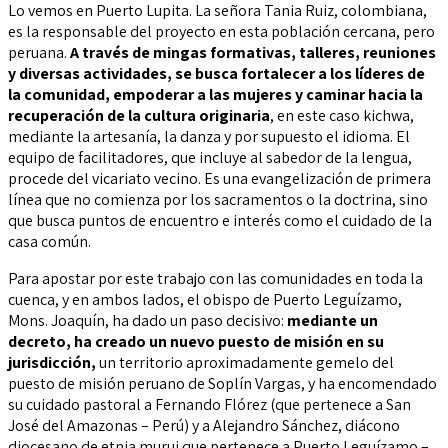
Lo vemos en Puerto Lupita. La señora Tania Ruiz, colombiana,
es la responsable del proyecto en esta población cercana, pero
peruana.
A través de mingas formativas, talleres, reuniones
y diversas actividades, se busca fortalecer a los líderes de
la comunidad, empoderar a las mujeres y caminar hacia la
recuperación de la cultura originaria
, en este caso kichwa,
mediante la artesanía, la danza y por supuesto el idioma. El
equipo de facilitadores, que incluye al sabedor de la lengua,
procede del vicariato vecino. Es una evangelización de primera
línea que no comienza por los sacramentos o la doctrina, sino
que busca puntos de encuentro e interés como el cuidado de la
casa común.
Para apostar por este trabajo con las comunidades en toda la
cuenca, y en ambos lados, el obispo de Puerto Leguízamo,
Mons. Joaquín, ha dado un paso decisivo:
mediante un
decreto, ha creado un nuevo puesto de misión en su
jurisdicción,
un territorio aproximadamente gemelo del
puesto de misión peruano de Soplín Vargas, y ha encomendado
su cuidado pastoral a Fernando Flórez (que pertenece a San
José del Amazonas – Perú) y a Alejandro Sánchez, diácono
diocesano de etnia murui que pertenece a Puerto Leguízamo –