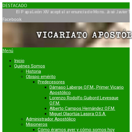
DESTACADO
l Papa León XIV acepta la renuncia de Mons. José Javier Travieso 
Facebook
Menú
Inicio
Quiénes Somos
Historia
Obispo emérito
Predecesores
Dámaso Laberge O.F.M., Primer Vicario
Apostólico
Lorenzo Rodolfo Guibord Levesque
O.F.M.
Alberto Campos Hernández O.F.M.
Miguel Olaortúa Laspra O.S.A.
Administrador Apostólico
Misioneros
Cómo éramos ayer y cómo somos hoy