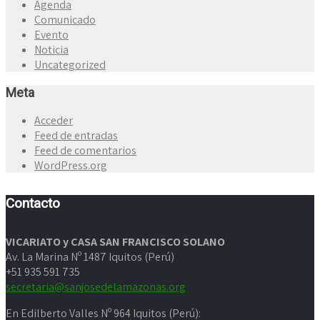
Agenda
Comunicado
Evento
Noticia
Uncategorized
Meta
Acceder
Feed de entradas
Feed de comentarios
WordPress.org
Contacto
VICARIATO y CASA SAN FRANCISCO SOLANO
Av. La Marina Nº 1487 Iquitos (Perú)
+51 935 591 735
secretaria@sanjosedelamazonas.org
En Edilberto Valles Nº 964 Iquitos (Perú):