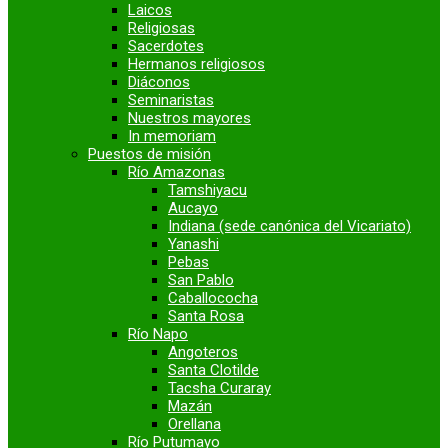
Laicos
Religiosas
Sacerdotes
Hermanos religiosos
Diáconos
Seminaristas
Nuestros mayores
In memoriam
Puestos de misión
Río Amazonas
Tamshiyacu
Aucayo
Indiana (sede canónica del Vicariato)
Yanashi
Pebas
San Pablo
Caballococha
Santa Rosa
Río Napo
Angoteros
Santa Clotilde
Tacsha Curaray
Mazán
Orellana
Río Putumayo