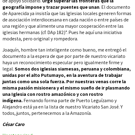
de apoyo solidario.
Urge superar las fronteras que la
geografía impone y trazar puentes que unan
. El documento
de Aparecida ya insistía que las Iglesias locales generen formas
de asociación interdiocesana en cada nación o entre países de
una región y que alimente una mayor cooperación entre las
iglesias hermanas (cf. DAp 182)”. Pues he aquí una iniciativa
modesta, pero original y rompedora.
Joaquín, hombre tan inteligente como bueno, me entregó el
documento a la espera de que por parte de nuestro vicariato
haya un reconocimiento especular pero igualmente firme y
legal.
Somos dos iglesias siamesas, peruana y colombiana,
unidas por el alto Putumayo, en la aventura de trabajar
juntas como una sola fuerza. Por nuestras venas corre la
misma pasión misionera y el mismo sueño de ir plasmando
una Iglesia con rostro amazónico y con rostro
indígena.
Fernando forma parte de Puerto Leguízamo y
Alejandro está ya en la lista de nuestro Vicariato San José. Y
todos, juntos, pertenecemos a la Amazonía.
César Caro