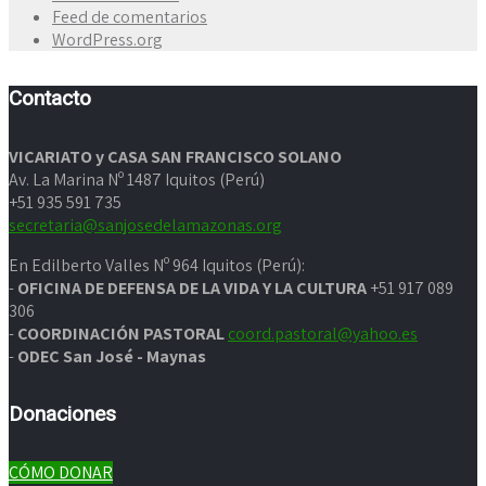
Feed de comentarios
WordPress.org
Contacto
VICARIATO y CASA SAN FRANCISCO SOLANO
Av. La Marina Nº 1487 Iquitos (Perú)
+51 935 591 735
secretaria@sanjosedelamazonas.org
En Edilberto Valles Nº 964 Iquitos (Perú):
-
OFICINA DE DEFENSA DE LA VIDA Y LA CULTURA
+51 917 089
306
-
COORDINACIÓN PASTORAL
coord.pastoral@yahoo.es
-
ODEC San José - Maynas
Donaciones
CÓMO DONAR