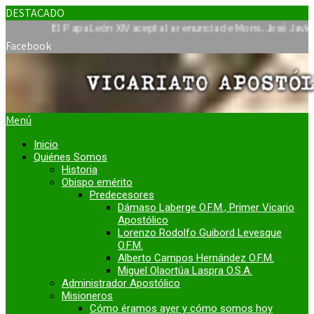
DESTACADO
El Papa León XIV acepta la renuncia de Mons. José Javier Travie
Facebook
Menú
Inicio
Quiénes Somos
Historia
Obispo emérito
Predecesores
Dámaso Laberge O.F.M., Primer Vicario
Apostólico
Lorenzo Rodolfo Guibord Levesque
O.F.M.
Alberto Campos Hernández O.F.M.
Miguel Olaortúa Laspra O.S.A.
Administrador Apostólico
Misioneros
Cómo éramos ayer y cómo somos hoy