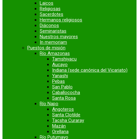
Laicos
Religiosas
Sacerdotes
Hermanos religiosos
Diáconos
Seminaristas
Nuestros mayores
In memoriam
Puestos de misión
Río Amazonas
Tamshiyacu
Aucayo
Indiana (sede canónica del Vicariato)
Yanashi
Pebas
San Pablo
Caballococha
Santa Rosa
Río Napo
Angoteros
Santa Clotilde
Tacsha Curaray
Mazán
Orellana
Río Putumayo