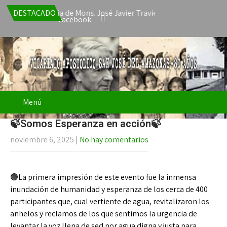
ta la renuncia de Mons. José Javier Travieso como Vicario Apostól
DESTACADO
Facebook
Menú
🍃Somos Esperanza en acción🍃
noviembre 6, 2025
|
No hay comentarios
🟢La primera impresión de este evento fue la inmensa
inundación de humanidad y esperanza de los cerca de 400
participantes que, cual vertiente de agua, revitalizaron los
anhelos y reclamos de los que sentimos la urgencia de
levantar la voz llena de sed por agua digna y justa para