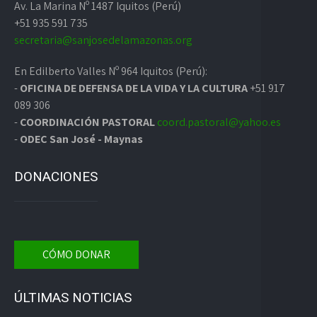
Av. La Marina Nº 1487 Iquitos (Perú)
+51 935 591 735
secretaria@sanjosedelamazonas.org
En Edilberto Valles Nº 964 Iquitos (Perú):
-
OFICINA DE DEFENSA DE LA VIDA Y LA CULTURA
+51 917
089 306
-
COORDINACIÓN PASTORAL
coord.pastoral@yahoo.es
-
ODEC San José - Maynas
DONACIONES
CÓMO DONAR
ÚLTIMAS NOTICIAS