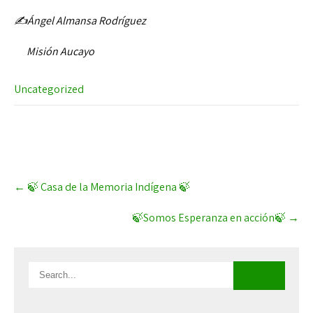
✍️Ángel Almansa Rodríguez
Misión Aucayo
Uncategorized
Post
←
🍃 Casa de la Memoria Indígena 🍃
navigation
🍃Somos Esperanza en acción🍃
→