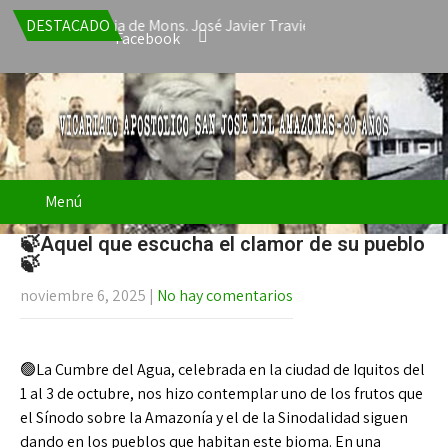
ta la renuncia de Mons. José Javier Travieso como Vicario Apostól
DESTACADO
Facebook
Menú
🍃Aquel que escucha el clamor de su pueblo
🍃
noviembre 6, 2025
|
No hay comentarios
🟢La Cumbre del Agua, celebrada en la ciudad de Iquitos del
1 al 3 de octubre, nos hizo contemplar uno de los frutos que
el Sínodo sobre la Amazonía y el de la Sinodalidad siguen
dando en los pueblos que habitan este bioma. En una