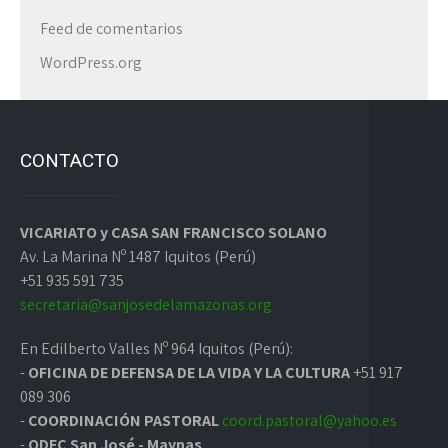
Feed de comentarios
WordPress.org
CONTACTO
VICARIATO y CASA SAN FRANCISCO SOLANO
Av. La Marina Nº 1487 Iquitos (Perú)
+51 935 591 735
secretaria@sanjosedelamazonas.org
En Edilberto Valles Nº 964 Iquitos (Perú):
-
OFICINA DE DEFENSA DE LA VIDA Y LA CULTURA
+51 917
089 306
-
COORDINACIÓN PASTORAL
coord.pastoral@yahoo.es
-
ODEC San José - Maynas