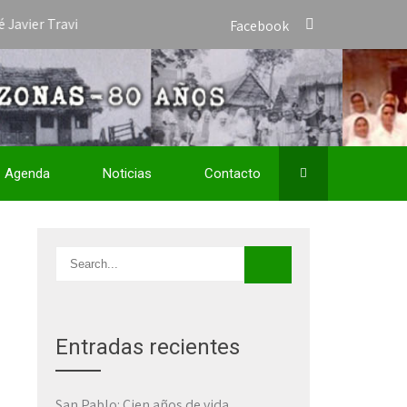
Travieso como Vicario Apostólico de San José del Amazonas y nombr
Facebook
Agenda
Noticias
Contacto
Entradas recientes
San Pablo: Cien años de vida,