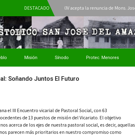
El Papa León XIV acepta la renuncia de Mons. José Javier 
DESTACADO
eblo
Misión
Sínodo
Protec. Menores
ial: Soñando Juntos El Futuro
ana el III Encuentro vicarial de Pastoral Social, con 63
ocedentes de 13 puestos de misión del Vicariato. El objetivo
os acerca de los ejes de nuestra pastoral social, es decir, aquellas
 nos parecen más prioritarios en nuestro compromiso como