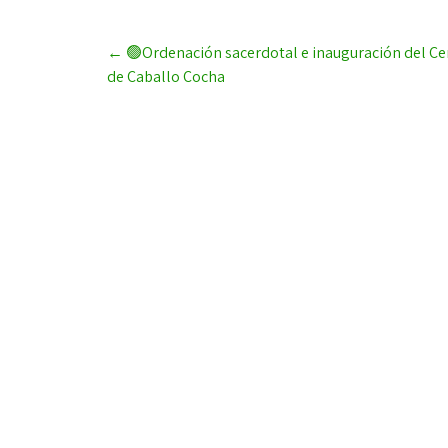
Post
←
🟢Ordenación sacerdotal e inauguración del Cen
navigation
de Caballo Cocha