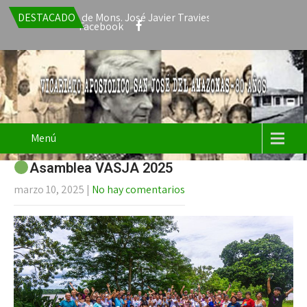
a la renuncia de Mons. José Javier Travieso como Vicario Apostólic
DESTACADO
Facebook
Menú
Asamblea VASJA 2025
marzo 10, 2025
|
No hay comentarios