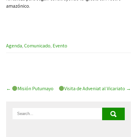
amazónico.
Agenda
,
Comunicado
,
Evento
Post
←
Misión Putumayo
Visita de Adveniat al Vicariato
→
navigation