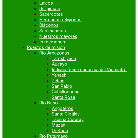
Laicos
Religiosas
Sacerdotes
Hermanos religiosos
Diáconos
Seminaristas
Nuestros mayores
In memoriam
Puestos de misión
Río Amazonas
Tamshiyacu
Aucayo
Indiana (sede canónica del Vicariato)
Yanashi
Pebas
San Pablo
Caballococha
Santa Rosa
Río Napo
Angoteros
Santa Clotilde
Tacsha Curaray
Mazán
Orellana
Río Putumayo