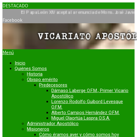
DESTACADO
El Papa León XIV acepta la renuncia de Mons. José Javier Travies
Facebook
Menú
Inicio
Quiénes Somos
Historia
Obispo emérito
Predecesores
Dámaso Laberge O.F.M., Primer Vicario
Apostólico
Lorenzo Rodolfo Guibord Levesque
O.F.M.
Alberto Campos Hernández O.F.M.
Miguel Olaortúa Laspra O.S.A.
Administrador Apostólico
Misioneros
Cómo éramos ayer y cómo somos hoy