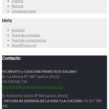
Evento
Noticia
Uncategorized
Meta
Acceder
Feed de entradas
Feed de comentarios
WordPress.org
Contacto
VICARIATO y CASA SAN FRANCISCO SOLANO
Av. La Marina Nº 1487 Iquitos (Perú)
+51 935 591 735
secretaria@sanjosedelamazonas.org
En Edilberto Valles Nº 964 Iquitos (Perú):
-
OFICINA DE DEFENSA DE LA VIDA Y LA CULTURA
+51 917 089
306