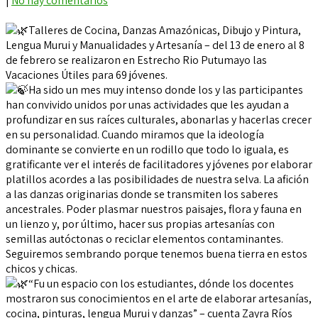
|
No hay comentarios
Talleres de Cocina, Danzas Amazónicas, Dibujo y Pintura,
Lengua Murui y Manualidades y Artesanía – del 13 de enero al 8
de febrero se realizaron en Estrecho Rio Putumayo las
Vacaciones Útiles para 69 jóvenes.
Ha sido un mes muy intenso donde los y las participantes
han convivido unidos por unas actividades que les ayudan a
profundizar en sus raíces culturales, abonarlas y hacerlas crecer
en su personalidad. Cuando miramos que la ideología
dominante se convierte en un rodillo que todo lo iguala, es
gratificante ver el interés de facilitadores y jóvenes por elaborar
platillos acordes a las posibilidades de nuestra selva. La afición
a las danzas originarias donde se transmiten los saberes
ancestrales. Poder plasmar nuestros paisajes, flora y fauna en
un lienzo y, por último, hacer sus propias artesanías con
semillas autóctonas o reciclar elementos contaminantes.
Seguiremos sembrando porque tenemos buena tierra en estos
chicos y chicas.
“Fu un espacio con los estudiantes, dónde los docentes
mostraron sus conocimientos en el arte de elaborar artesanías,
cocina, pinturas, lengua Murui y danzas” – cuenta Zayra Ríos