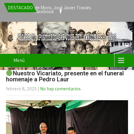
 la renuncia de Mons. José Javier Travieso como Vicario Apostólico
DESTACADO
Facebook
Menú
Nuestro Vicariato, presente en el funeral
homenaje a Pedro Laur
febrero 8, 2025
|
No hay comentarios