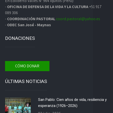
En Edilberto Valles Nº 964 Iquitos (Perú):
-
OFICINA DE DEFENSA DE LA VIDA Y LA CULTURA
+51 917
089 306
-
COORDINACIÓN PASTORAL
coord.pastoral@yahoo.es
-
ODEC San José - Maynas
DONACIONES
CÓMO DONAR
ÚLTIMAS NOTICIAS
San Pablo: Cien años de vida, resiliencia y
esperanza (1926–2026)