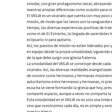
sinodal, con gran protagonismo laical, abrazando 
nuestras propias diferencias como ocasión para c
El VASJA es un vicariato que cuenta con muy poco cl
misión, de modo que los laicos son la vanguardia e
tiempo, las diversas experiencias positivas de tra
como el de El Estrecho, la llegada de sacerdotes 
eclipsarlo ni para quitarlo.
Así, los puestos de misión no están liderados por 
en equipo desde la propia sinodalidad, siguiendo 
de la que debe surgir una iglesia fraterna.
La sinodalidad del VASJA se construye desde cada 
vicariato. Así, las diversas realidades evangelizad
de convivir como hermanos y hermanas misioneros 
autoritarismo entre hermanos y hermanas, ni predo
escucha se viene formando la iglesia que hoy, pres
comparte espacio, aunque a veces no comparta la f
Esta sinodalidad en el VASJA no es solo una linda 
sino que construimos cada día, no es simple y sencil
nuestra iglesia.