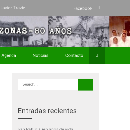
ravieso como Vicario Apostólico de San José del Amazonas y nombra
Facebook
Agenda
Noticias
Contacto
Entradas recientes
San Pablo: Cien años de vida,