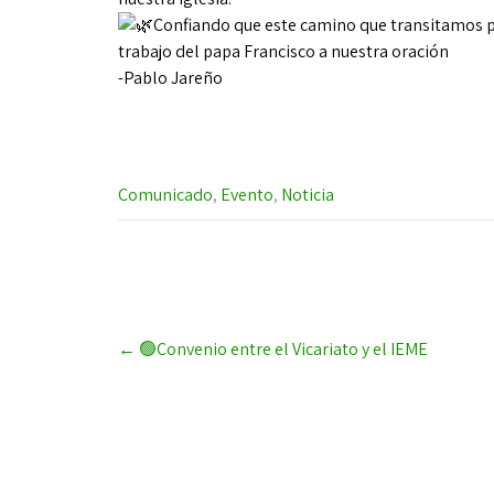
Confiando que este camino que transitamos pue
trabajo del papa Francisco a nuestra oración
-Pablo Jareño
Comunicado
,
Evento
,
Noticia
Post
←
🟢Convenio entre el Vicariato y el IEME
navigation