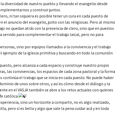
la diversidad de nuestro pueblo y llevando el evangelio desde
omplementarnos y construir juntos.
ero, ni tan siquiera es posible tener un cura en cada puesto de
n el anuncio del evangelio, junto con las religiosas. Pero al mism
bajo no quedan atrás con la presencia de clero, sino que en puestos
ha servido para complementar el trabajo laical, pero no para
personas, sino por equipos llamados a la convivencia y el trabajo
el ejemplo de la iglesia primitiva y buscando en todo la comunión
puesto, pero alcanza a cada espacio y construye nuestro propio
oras, las convivencias, los espacios de cada zona pastoral y la form
continúa el trabajo que se inicia en cada puesto. No puede haber
minio de unos sobre otros, y así es cómo desde el diálogo y la
ente en el VASJA también se abre a los retos actuales con quienes
e católica.
experiencia, sino un horizonte a compartir, no es algo realizado,
la, pero sí es bella y algo que vale la pena cuidar acá y en toda