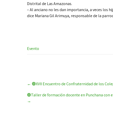
Distrital de Las Amazonas.
– Al anciano no les dan importancia, a veces los hij
dice Mariana Gil Arimuya, responsable de la parro
Evento
Post
←
🟢XVII Encuentro de Confraternidad de los Col
navigation
🟢Taller de formación docente en Punchana con e
→