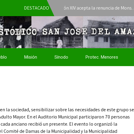
El Papa León XIV acepta la renuncia de Mons. José Jav
DESTACADO
eblo
Misión
Sínodo
Protec. Menores
r
en la sociedad, sensibilizar sobre las necesidades de este grupo se
 Adulto Mayor. En el Auditorio Municipal participaron 70 personas
cada anciano recibió un presente. El evento lo organizó la
el Comité de Damas de la Municipalidad y la Municipalidad