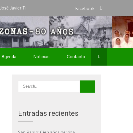
ier Travieso como Vicario Apostólico de San José del Amazonas y n
Facebook
Agenda
Noticias
Contacto
Entradas recientes
San Pablo: Cien años de vida,