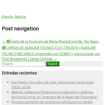
Evento
,
Noticia
Post navigation
←
🟢Fiesta de la Asunción de María #SantaClotilde- Rio Napo.
🟢CURSOS DE AUXILIAR TÉCNICO ELECTRICISTA y AUXILIAR
TÉCNICO MECÁNICO impartidos por SENATI y patrocinado por
Plan Binacional | Santa Clotilde
→
Entradas recientes
San Pablo: Cien años de vida, resiliencia y esperanza
(1926–2026)
Mujeres indígenas fortalecen su liderazgo y defensa
territorial en el «V Congreso de la Mujer del Putumayo”
Pronunciamiento de la Iglesia Católica en la región