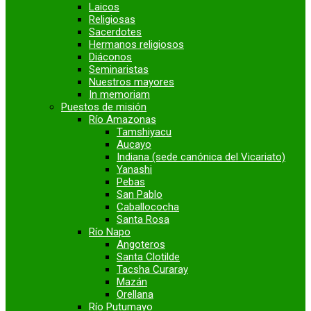
Laicos
Religiosas
Sacerdotes
Hermanos religiosos
Diáconos
Seminaristas
Nuestros mayores
In memoriam
Puestos de misión
Río Amazonas
Tamshiyacu
Aucayo
Indiana (sede canónica del Vicariato)
Yanashi
Pebas
San Pablo
Caballococha
Santa Rosa
Río Napo
Angoteros
Santa Clotilde
Tacsha Curaray
Mazán
Orellana
Río Putumayo