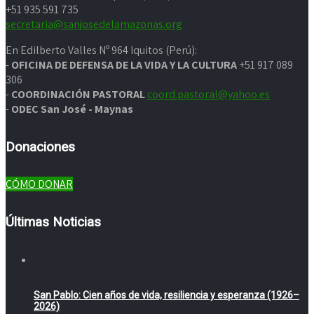
+51 935 591 735
secretaria@sanjosedelamazonas.org
En Edilberto Valles Nº 964 Iquitos (Perú):
-
OFICINA DE DEFENSA DE LA VIDA Y LA CULTURA
+51 917 089
306
-
COORDINACIÓN PASTORAL
coord.pastoral@yahoo.es
-
ODEC San José - Maynas
Donaciones
CÓMO DONAR
Últimas Noticias
San Pablo: Cien años de vida, resiliencia y esperanza (1926–
2026)