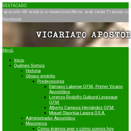
DESTACADO
n XIV acepta la renuncia de Mons. José Javier Travieso como Vicari
Facebook
Menú
Inicio
Quiénes Somos
Historia
Obispo emérito
Predecesores
Dámaso Laberge O.F.M., Primer Vicario
Apostólico
Lorenzo Rodolfo Guibord Levesque
O.F.M.
Alberto Campos Hernández O.F.M.
Miguel Olaortúa Laspra O.S.A.
Administrador Apostólico
Misioneros
Cómo éramos ayer y cómo somos hoy