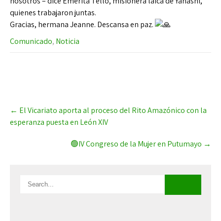
nosotros – dice Emérita Tello, misionera laica de Yanashi,
quienes trabajaron juntas.
Gracias, hermana Jeanne. Descansa en paz.
Comunicado
,
Noticia
Post
←
El Vicariato aporta al proceso del Rito Amazónico con la
navigation
esperanza puesta en León XIV
🟢IV Congreso de la Mujer en Putumayo
→