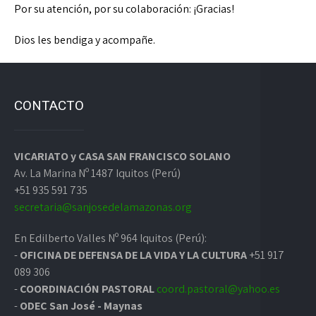
Por su atención, por su colaboración: ¡Gracias!
Dios les bendiga y acompañe.
CONTACTO
VICARIATO y CASA SAN FRANCISCO SOLANO
Av. La Marina Nº 1487 Iquitos (Perú)
+51 935 591 735
secretaria@sanjosedelamazonas.org
En Edilberto Valles Nº 964 Iquitos (Perú):
-
OFICINA DE DEFENSA DE LA VIDA Y LA CULTURA
+51 917
089 306
-
COORDINACIÓN PASTORAL
coord.pastoral@yahoo.es
-
ODEC San José - Maynas